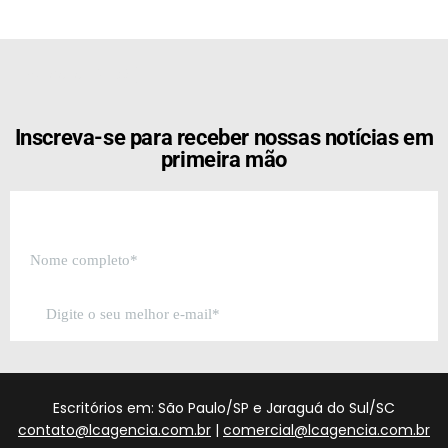
[the_ad id="21159"]
Inscreva-se para receber nossas notícias em
primeira mão
Escritórios em: São Paulo/SP e Jaraguá do Sul/SC
contato@lcagencia.com.br
|
comercial@lcagencia.com.br