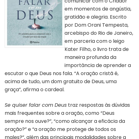
comunicar com o Criador
em momentos de angústia,
gratidão e alegria. Escrito
por Dom Orani Tempesta,
arcebispo do Rio de Janeiro,
em parceria com o leigo
Kater Filho, o livro trata de
Capa do livro “Se quiser falar
com Deus”
maneira profunda da
importância de aprender a
escutar o que Deus nos fala. “A oração cristã é,
acima de tudo, um dom gratuito de Deus, uma
graça”, afirma o cardeal.
Se quiser falar com Deus
traz respostas às dúvidas
mais frequentes sobre a oração, como “Deus
sempre nos ouve?”, “como alcançar a eficácia da
oração?” e “a oração me protege de todos os
males?”, além das principais modalidades sobre a