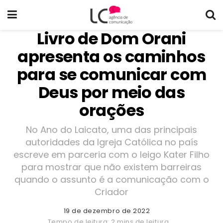
Livro de Dom Orani
apresenta os caminhos
para se comunicar com
Deus por meio das
orações
No Ano do Laicato, uma das principais
autoridades da Igreja Católica no país
escreve em parceria com o leigo Kater Filho
para mostrar que não existem barreiras
quando o assunto é a comunicação com o
Criador
19 de dezembro de 2022
Tempo de leitura: 2 mins de leitura