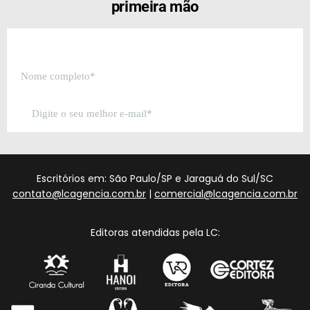
primeira mão
Escritórios em: São Paulo/SP e Jaraguá do Sul/SC
contato@lcagencia.com.br
|
comercial@lcagencia.com.br
Editoras atendidas pela LC: