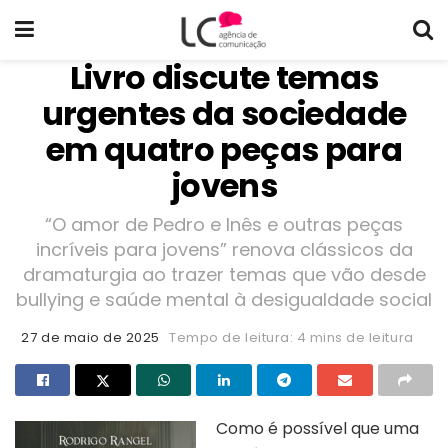
Livro discute temas
urgentes da sociedade
em quatro peças para
jovens
“O amor de Pedro e Inês e outras peças
incríveis para jovens” renova clássicos da
dramaturgia ao trazer temas que vão desde
bullying e saúde mental à desigualdade social
27 de maio de 2025
Tempo de leitura: 4 mins de leitura
Como é possível que uma