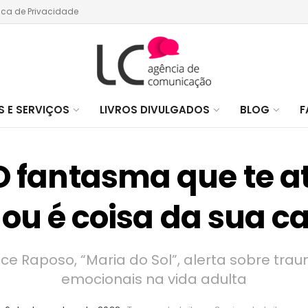
tica de Privacidade
 E SERVIÇOS
LIVROS DIVULGADOS
BLOG
F
 O fantasma que te 
 ou é coisa da sua 
ice Raposo, “Maria do Sol”, alerta sobre tr
emocionais na vida adulta