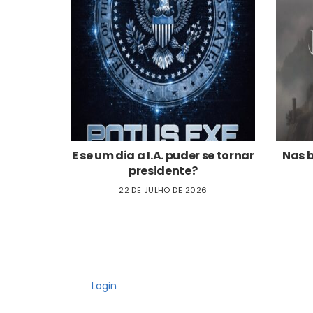
E se um dia a I.A. puder se tornar
Nas 
presidente?
22 DE JULHO DE 2026
Login