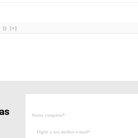
{}
[+]
sas