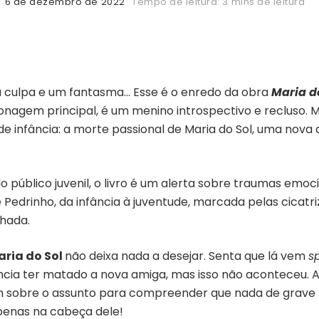
6 de dezembro de 2022
Tempo de leitura: 3 mins de leitura
 culpa e um fantasma… Esse é o enredo da obra
Maria d
onagem principal, é um menino introspectivo e recluso. 
e infância: a morte passional de Maria do Sol, uma nova 
 público juvenil, o livro é um alerta sobre traumas emoci
de Pedrinho, da infância à juventude, marcada pelas cicat
hada.
aria do Sol
não deixa nada a desejar. Senta que lá vem
s
ância ter matado a nova amiga, mas isso não aconteceu
 sobre o assunto para compreender que nada de grave 
apenas na cabeça dele!