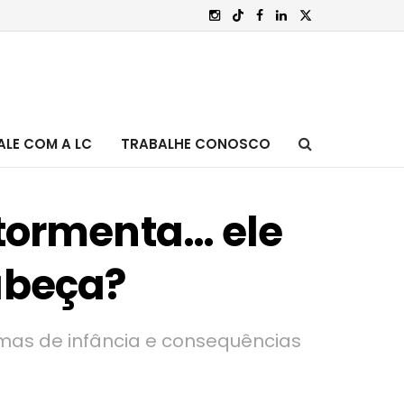
ALE COM A LC
TRABALHE CONOSCO
atormenta… ele
cabeça?
aumas de infância e consequências