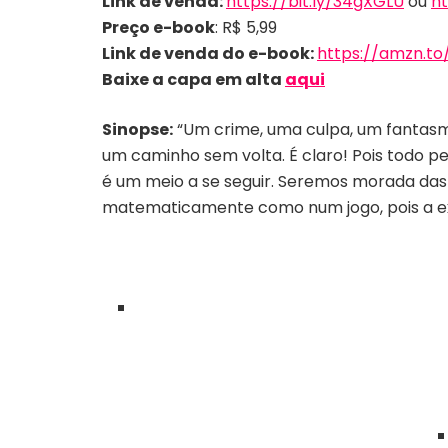
Link de venda:
https://bit.ly/34gXGLU
ou
ht
Preço e-book
: R$ 5,99
Link de venda do e-book:
https://amzn.to
Baixe a capa em alta
aqui
Sinopse:
“Um crime, uma culpa, um fantasma
um caminho sem volta. É claro! Pois todo p
é um meio a se seguir. Seremos morada das 
matematicamente como num jogo, pois a exis