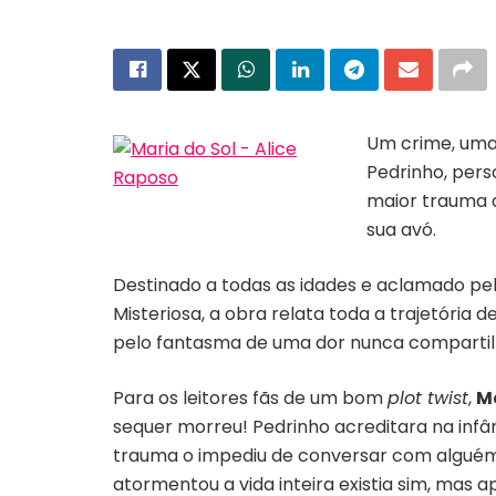
Um crime, uma
Pedrinho, pers
maior trauma d
Capa do livro “Maria do sol”
sua avó.
Destinado a todas as idades e aclamado pelo
Misteriosa, a obra relata toda a trajetória 
pelo fantasma de uma dor nunca compartil
Para os leitores fãs de um bom
plot twist
,
M
sequer morreu! Pedrinho acreditara na inf
trauma o impediu de conversar com alguém
atormentou a vida inteira existia sim, mas 