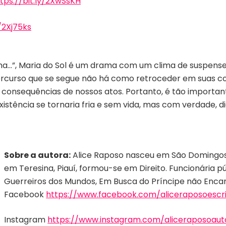
tps://bit.ly/2XwSsKH
/2Xj75ks
…”, Maria do Sol é um drama com um clima de suspense. P
ercurso que se segue não há como retroceder em suas co
consequências de nossos atos. Portanto, é tão importan
tência se tornaria fria e sem vida, mas com verdade, diá
Sobre a autora:
Alice Raposo nasceu em São Domingos, 
em Teresina, Piauí, formou-se em Direito. Funcionária púb
Guerreiros dos Mundos, Em Busca do Príncipe não Encan
Facebook
https://www.facebook.com/aliceraposoescri
Instagram
https://www.instagram.com/aliceraposoaut