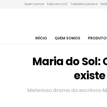
Quem somos
Fale com a LC
Trabalhe conosco
Polí
INÍCIO
QUEM SOMOS
PRODUTOS
Maria do Sol:
existe
Misterioso drama da escritora Al