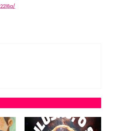
92218a/