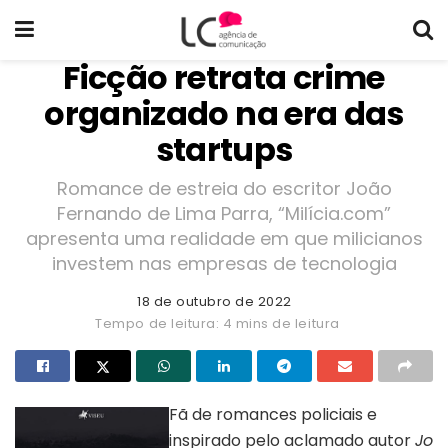
Ficção retrata crime
organizado na era das
startups
Romance de estreia do escritor João
Fernando de Lima Parra, “Milícia.com”
apresenta uma realidade em que milicianos
investem nas empresas de tecnologia
18 de outubro de 2022
Tempo de leitura: 4 mins de leitura
Fã de romances policiais e
inspirado pelo aclamado autor
Jo