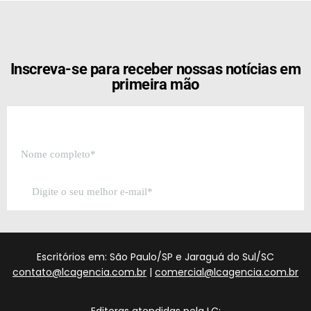
[the_ad id="21159"]
Inscreva-se para receber nossas notícias em
primeira mão
Escritórios em: São Paulo/SP e Jaraguá do Sul/SC
contato@lcagencia.com.br
|
comercial@lcagencia.com.br
Editoras atendidas pela LC: