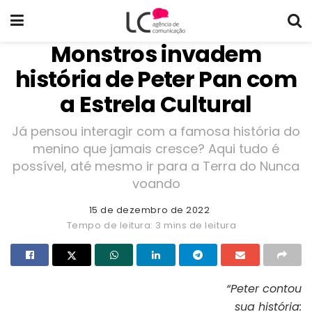
Monstros invadem
história de Peter Pan com
a Estrela Cultural
Já pensou interagir com a famosa história do
menino que jamais cresce? Aqui tudo é
possível, até mesmo ir para a Terra do Nunca
voando
15 de dezembro de 2022
Tempo de leitura: 3 mins de leitura
“Peter contou
sua história:
Capa do livro “Peter Pan e a Terra do Nunca”