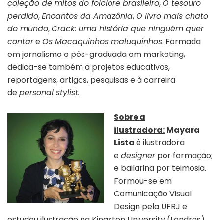
coleção de mitos do folclore brasileiro
,
O tesouro
perdido
,
Encantos da Amazônia
,
O livro mais chato
do mundo
,
Crack: uma história que ninguém quer
contar
e
Os Macaquinhos maluquinhos
. Formada
em jornalismo e pós-graduada em marketing,
dedica-se também a projetos educativos,
reportagens, artigos, pesquisas e à carreira
de
personal stylist.
Sobre a
ilustradora:
Mayara
Lista
é ilustradora
e
designer
por formação;
e bailarina por teimosia.
Formou-se em
Comunicação Visual
Design pela UFRJ e
estudou ilustração na Kingston University (Londres).