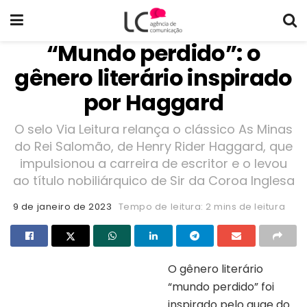
“Mundo perdido”: o
gênero literário inspirado
por Haggard
O selo Via Leitura relança o clássico As Minas
do Rei Salomão, de Henry Rider Haggard, que
impulsionou a carreira de escritor e o levou
ao título nobiliárquico de Sir da Coroa Inglesa
9 de janeiro de 2023
Tempo de leitura: 2 mins de leitura
O gênero literário
“mundo perdido” foi
Capa do livro “As minas do rei salomão”
inspirado pelo auge do