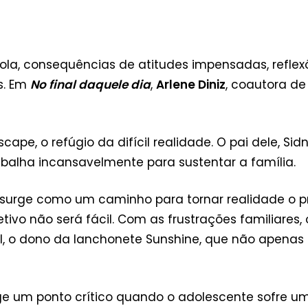
la, consequências de atitudes impensadas, reflexõ
s. Em
No final daquele dia
,
Arlene Diniz
, coautora d
cape, o refúgio da difícil realidade. O pai dele, 
abalha incansavelmente para sustentar a família.
urge como um caminho para tornar realidade o pro
jetivo não será fácil. Com as frustrações familiares
l, o dono da lanchonete Sunshine, que não apenas
ge um ponto crítico quando o adolescente sofre um