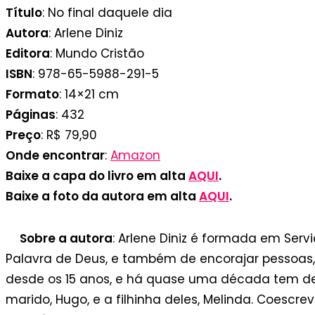
Título
: No final daquele dia
Autora
: Arlene Diniz
Editora
: Mundo Cristão
ISBN
: 978-65-5988-291-5
Formato
:
14×21 cm
Páginas
: 432
Preço
: R$ 79,90
Onde encontrar
:
Amazon
Baixe a capa do livro em alta
AQUI
.
Baixe a foto da autora em alta
AQUI
.
Sobre a autora
: Arlene Diniz é formada em Serv
Palavra de Deus, e também de encorajar pessoas, 
desde os 15 anos, e há quase uma década tem des
marido, Hugo, e a filhinha deles, Melinda. Coescre