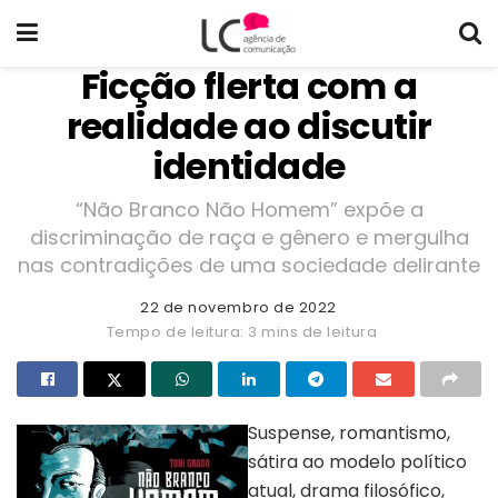
Ficção flerta com a
realidade ao discutir
identidade
“Não Branco Não Homem” expõe a
discriminação de raça e gênero e mergulha
nas contradições de uma sociedade delirante
22 de novembro de 2022
Tempo de leitura: 3 mins de leitura
Suspense, romantismo,
sátira ao modelo político
atual, drama filosófico,