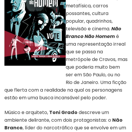
metafísica, carros
possantes, cultura
popular, quadrinhos,
televisão e cinema.
Não
Branco Não Homem
é
uma representação irreal
que se passa na
metrópole de Cravos, mas
que poderia muito bem
Capa do livro “Não Homem, Não
Branco” | Divulgação
ser em São Paulo, ou no
Rio de Janeiro. Uma ficção
que flerta com a realidade na qual os personagens
estão em uma busca incansável pelo poder.
Músico e arquiteto,
Toni Grado
descreve um
ambiente delirante, com dois protagonistas: o
Não
Branco
, líder do narcotráfico que se envolve em um