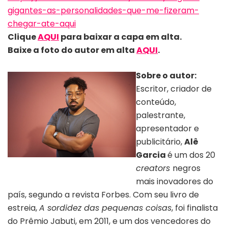
gigantes-as-personalidades-que-me-fizeram-
chegar-ate-aqui
Clique
AQUI
para baixar a capa em alta.
Baixe a foto do autor em alta
AQUI
.
Sobre o autor:
Escritor, criador de
conteúdo,
palestrante,
apresentador e
publicitário,
Alê
Garcia
é um dos 20
Autor Ale Garcia | Divulgação
creators
negros
mais inovadores do
país, segundo a revista Forbes. Com seu livro de
estreia,
A sordidez das pequenas coisas
, foi finalista
do Prêmio Jabuti, em 2011, e um dos vencedores do