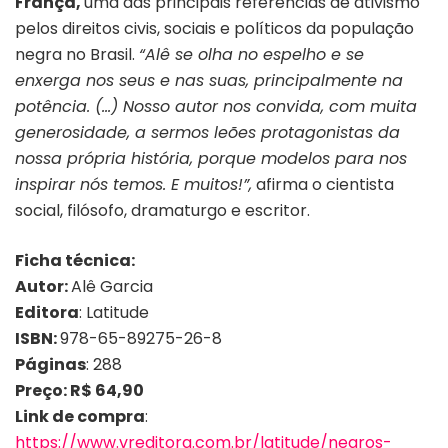
França,
uma das principais referências de ativismo
pelos direitos civis, sociais e políticos da população
negra no Brasil.
“Alê se olha no espelho e se
enxerga nos seus e nas suas, principalmente na
potência. (…) Nosso autor nos convida, com muita
generosidade, a sermos leões protagonistas da
nossa própria história, porque modelos para nos
inspirar nós temos. E muitos!”,
afirma o cientista
social, filósofo, dramaturgo e escritor.
Ficha técnica:
Autor:
Alê Garcia
Editora
: Latitude
ISBN:
978-65-89275-26-8
Páginas
: 288
Preço: R$ 64,90
Link de compra
:
https://www.vreditora.com.br/latitude/negros-