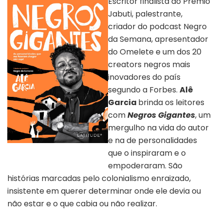
Escritor finalista do Prêmio
Jabuti, palestrante,
criador do podcast Negro
da Semana, apresentador
do Omelete e um dos 20
creators negros mais
inovadores do país
segundo a Forbes.
Alê
Garcia
brinda os leitores
com
Negros Gigantes
, um
mergulho na vida do autor
e na de personalidades
Capa “Negros Gigantes” |
que o inspiraram e o
Divulgação
empoderaram. São
histórias marcadas pelo colonialismo enraizado,
insistente em querer determinar onde ele devia ou
não estar e o que cabia ou não realizar.