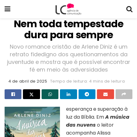
Nem toda tempestade
dura para sempre
Novo romance cristão de Arlene Diniz é um
retrato fidedigno dos questionamentos da
juventude e mostra que é possível encontrar
fé em meio às adversidades
4 de abril de 2025
Tempo de leitura: 4 mins de leitura
esperança e superação à
luz da Bíblia.
Em
A música
das nuvens
o leitor
acompanha Alissa