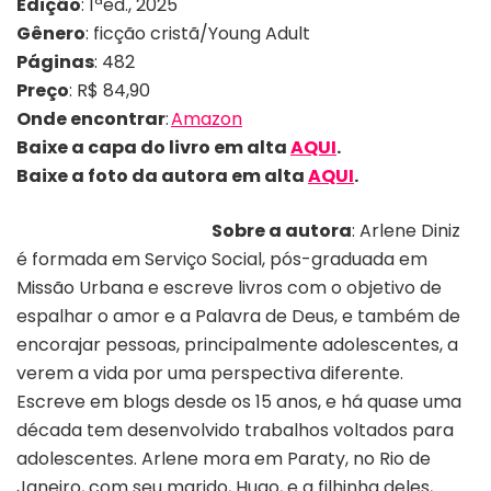
Edição
: 1ªed., 2025
Gênero
: ficção cristã/Young Adult
Páginas
: 482
Preço
: R$ 84,90
Onde encontrar
:
Amazon
Baixe a capa do livro em alta
AQUI
.
Baixe a foto
da autora
em alta
AQUI
.
Sobre a autora
: Arlene Diniz
é formada em Serviço Social, pós-graduada em
Missão Urbana e escreve livros com o objetivo de
espalhar o amor e a Palavra de Deus, e também de
encorajar pessoas, principalmente adolescentes, a
verem a vida por uma perspectiva diferente.
Escreve em blogs desde os 15 anos, e há quase uma
década tem desenvolvido trabalhos voltados para
adolescentes. Arlene mora em Paraty, no Rio de
Janeiro, com seu marido, Hugo, e a filhinha deles,