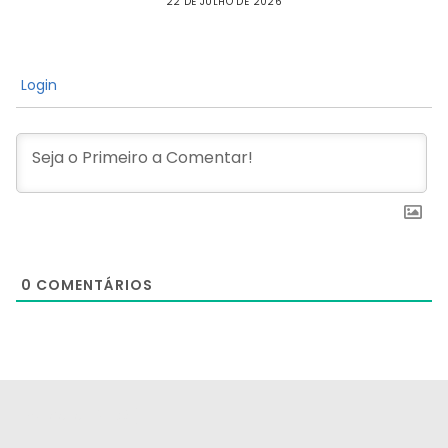
22 DE JULHO DE 2026
Login
0
COMENTÁRIOS
[the_ad id="21159"]