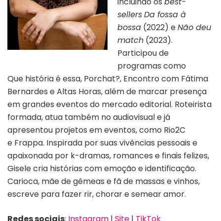
incluindo os
best-
sellers
Da fossa à
bossa
(2022) e
Não deu
match
(2023).
Participou de
programas como
Que história é essa, Porchat?, Encontro com Fátima
Bernardes e Altas Horas, além de marcar presença
em grandes eventos do mercado editorial. Roteirista
formada, atua também no audiovisual e já
apresentou projetos em eventos, como Rio2C
e Frappa. Inspirada por suas vivências pessoais e
apaixonada por k-dramas, romances e finais felizes,
Gisele cria histórias com emoção e identificação.
Carioca, mãe de gêmeas e fã de massas e vinhos,
escreve para fazer rir, chorar e semear amor.
Redes sociais
:
Instagram
|
Site
|
TikTok