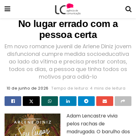
No lugar errado com a
pessoa certa
Em novo romance juvenil de Arlene Diniz jovem
disfuncional cumpre medida socioeducativa
ao lado da vítima e precisa prestar contas,
todos os dias, a pessoa que tinha todos os
motivos para odiá-lo
10 de junho de 2026
Tempo de leitura: 4 mins de leitura
Adam Lencastre vivia
pelos rachas de
madrugada. O barulho dos