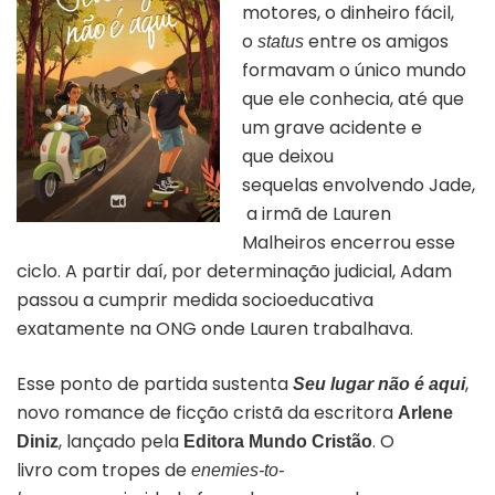
motores, o dinheiro fácil,
o
entre os amigos
status
formavam o único mundo
que ele conhecia, até que
um
grave acidente e
que
deixou
sequelas envolvendo Jade,
a irmã de Lauren
Malheiros encerrou esse
ciclo. A partir daí, por determinação judicial, Adam
passou a cumprir medida socioeducativa
exatamente na ONG onde Lauren trabalhava.
Esse ponto de partida sustenta
,
Seu lugar não é aqui
novo romance de ficção cristã da escritora
Arlene
, lançado pela
.
O
Diniz
Editora Mundo Cristão
livro com tropes de
enemies-to-