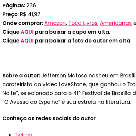
Páginas:
236
Preço
: R$ 41,97
Onde comprar:
Amazon
,
Toca Livros
,
Americanas
Clique
AQUI
para baixar a capa em alta.
Clique
AQUI
para baixar a foto do autor em alta.
Autor Jefferson Matoso | Divulgação
Sobre a autor:
Jefferson Matoso nasceu em Brasília
coroteirista do vídeo LoveStone, que ganhou o Trof
Noite”, selecionado para o 41º Festival de Brasíli
“O Avesso do Espelho” é sua estreia na literatura.
Conheça as redes sociais do autor
Twitter