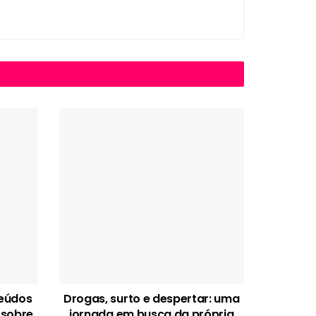
teúdos
Drogas, surto e despertar: uma
 sobre
jornada em busca da própria