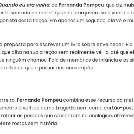
Quando eu era velha
, de
Fernanda Pompeu
, que diz mai
, está sentada no metrô quando uma jovem se levanta e ofe
ista desta ficção. Em apenas um segundo, ela vê o mun
roposta para escrever um livro sobre envelhecer. Ela a
que olha na sua direção sem realmente vê-la, até que el
 ninguém chamou. Fala de memórias de infância e os sil
rabilidade que o passar dos anos impõe.
arreira,
Fernanda Pompeu
combina esse recurso da me
 encara a velhice como tragédia nem como cartão-posta
 referir às pessoas que cresceram no analógico, atravess
ere rostos sem história.