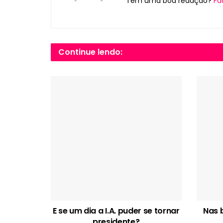
Tem uma boa redação?
Fa
Continue lendo:
E se um dia a I.A. puder se tornar
Nas 
presidente?