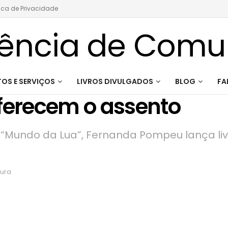
tica de Privacidade
OS E SERVIÇOS
LIVROS DIVULGADOS
BLOG
FA
oferecem o assento
e “Mundo da Lua”, Fernanda Pompeu lança liv
tura