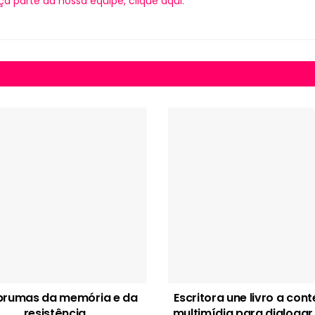
ça parte da nossa equipe, clique aqui.
brumas da memória e da
Escritora une livro a con
resistência
multimídia para dialogar