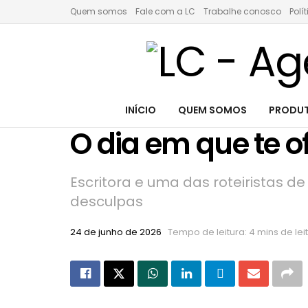
Quem somos
Fale com a LC
Trabalhe conosco
Polí
INÍCIO
QUEM SOMOS
PRODUT
O dia em que te 
Escritora e uma das roteiristas d
desculpas
24 de junho de 2026
Tempo de leitura: 4 mins de lei