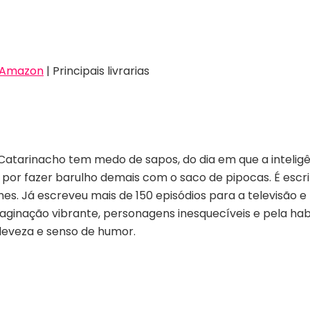
Amazon
| Principais livrarias
atarinacho tem medo de sapos, do dia em que a inteligênci
r fazer barulho demais com o saco de pipocas. É escrito
 filmes. Já escreveu mais de 150 episódios para a televisão
ginação vibrante, personagens inesquecíveis e pela hab
 leveza e senso de humor.