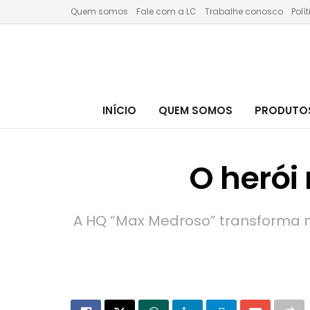
Quem somos
Fale com a LC
Trabalhe conosco
Polí
INÍCIO
QUEM SOMOS
PRODUTOS
O herói
A HQ “Max Medroso” transforma me