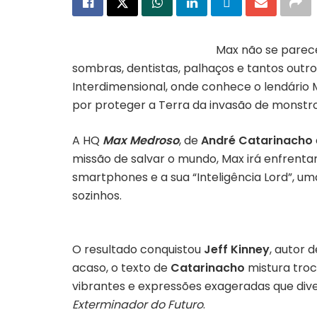
Max não se parece
sombras, dentistas, palhaços e tantos outros
Interdimensional, onde conhece o lendário
por proteger a Terra da invasão de monstr
A HQ
Max Medroso
, de
André Catarinacho
missão de salvar o mundo, Max irá enfrentar
smartphones e a sua “Inteligência Lord”, um
sozinhos.
O resultado conquistou
Jeff Kinney
, autor 
acaso, o texto de
Catarinacho
mistura troc
vibrantes e expressões exageradas que div
Exterminador do Futuro
.