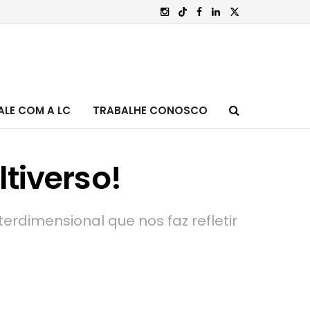
ALE COM A LC
TRABALHE CONOSCO
tiverso!
rdimensional que nos faz refletir