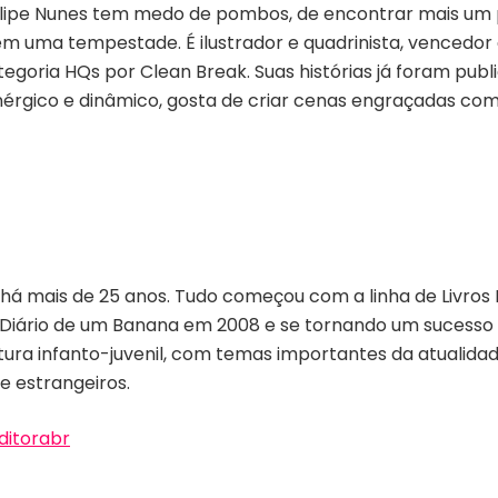
lipe Nunes tem medo de pombos, de encontrar mais um p
 em uma tempestade. É ilustrador e quadrinista, vencedo
ategoria HQs por Clean Break. Suas histórias já foram pub
enérgico e dinâmico, gosta de criar cenas engraçadas c
l há mais de 25 anos. Tudo começou com a linha de Livros
 Diário de um Banana em 2008 e se tornando um sucesso
itura infanto-juvenil, com temas importantes da atualid
 e estrangeiros.
ditorabr