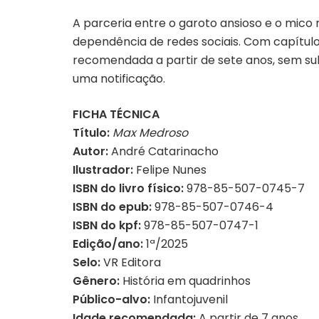
A parceria entre o garoto ansioso e o mic
dependência de redes sociais. Com capítulos
recomendada a partir de sete anos, sem sube
uma notificação.
FICHA TÉCNICA
Título:
Max Medroso
Autor:
André Catarinacho
Ilustrador:
Felipe Nunes
ISBN do livro físico:
978-85-507-0745-7
ISBN do epub:
978-85-507-0746-4
ISBN do kpf:
978-85-507-0747-1
Edição/ano:
1ª/2025
Selo:
VR Editora
Gênero:
História em quadrinhos
Público-alvo:
Infantojuvenil
Idade recomendada:
A partir de 7 anos