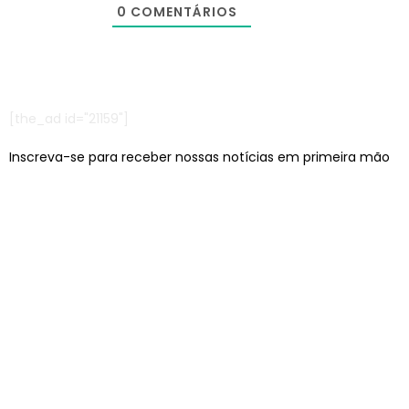
0
COMENTÁRIOS
[the_ad id="21159"]
Inscreva-se para receber nossas notícias em primeira mão
Escritórios em: São Paulo/SP e Jaraguá do Sul/SC
contato@lcagencia.com.br
|
comercial@lcagencia.com.br
Editoras atendidas pela LC: