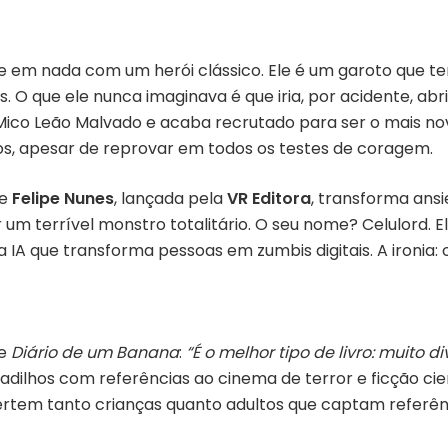
 em nada com um herói clássico. Ele é um garoto que te
. O que ele nunca imaginava é que iria, por acidente, abr
 Mico Leão Malvado e acaba recrutado para ser o mais n
os, apesar de reprovar em todos os testes de coragem.
e
Felipe Nunes
, lançada pela
VR Editora
, transforma ans
 um terrível monstro totalitário. O seu nome? Celulord. 
a IA que transforma pessoas em zumbis digitais. A ironia
de
Diário de um Banana
:
“É o melhor tipo de livro: muito d
adilhos com referências ao cinema de terror e ficção cie
ertem tanto crianças quanto adultos que captam referên