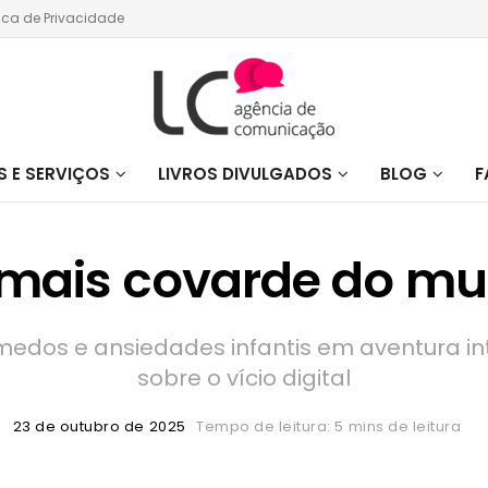
tica de Privacidade
 E SERVIÇOS
LIVROS DIVULGADOS
BLOG
F
 mais covarde do mul
dos e ansiedades infantis em aventura inte
sobre o vício digital
23 de outubro de 2025
Tempo de leitura: 5 mins de leitura