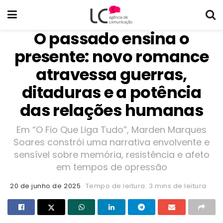
O passado ensina o
presente: novo romance
atravessa guerras,
ditaduras e a potência
das relações humanas
Em “O Fio Que Liga Tudo”, Marden Marques
Soares constrói uma narrativa envolvente e
sensível sobre memória, resistência e afeto
em tempos de opressão
20 de junho de 2025
Tempo de leitura: 3 mins de leitura