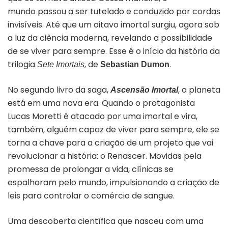
mundo passou a ser tutelado e conduzido por cordas
invisíveis.
A
t
é
que
um oitavo imortal surgiu, agora sob
a luz da ciência moderna, revelando a possibilidade
de se viver para sempre. Esse é o
in
ício da
hist
ó
ria da
trilogia
, de
.
Sete Imortais
Sebastian Dumon
No segundo livro da saga,
, o planeta
Ascens
ã
o Imortal
está em uma nova era. Quando o protagonista
Lucas Moretti
é atacado por uma imortal e vira,
também, alguém capaz de viver para sempre, ele se
torna a chave para a criação de um projeto que vai
revolucionar a história: o Renascer. Movidas pela
promessa de prolongar a vida, clínicas se
espalharam pelo mundo, impulsionando a criação de
leis para controlar o comércio de sangue.
Uma descoberta científica que nasceu com uma