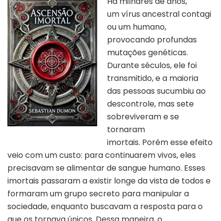
H
á milhares de anos,
um ví
rus
ancestral
contagi
ou
um humano,
provocando profundas
mutações genéticas.
Durante séculos, ele foi
transmitido, e a maioria
das pessoas sucumbiu ao
descontrole, mas sete
sobreviveram e se
tornaram
imortais.
Porém esse efeito
veio com um custo: para continuarem vivos, eles
precisavam se alimentar de sangue humano. Esses
imortais passaram a existir longe da vista de todos e
formaram um grupo secreto para manipular a
sociedade, enquanto buscavam a resposta para o
que os tornava únicos. Dessa maneira, o