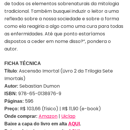
de todos os elementos sobrenaturais da mitologia
tradicional. Também busquei induzir o leitor a uma
reflexão sobre a nossa sociedade e sobre a forma
como ela reagiria a algo como uma cura para todas
as enfermidades. Até que ponto estaríamos
dispostos a ceder em nome disso?”, pondera o
autor.
FICHA T
É
CNICA
: Ascens
ão Imortal (Livro 2 da Trilogia Sete
T
í
tulo
Imortais)
Sebastian Dumon
Autor:
978-65-0138976-9
ISBN:
596
P
á
ginas:
R$ 103,66 (f
í
sico) | R$ 11,90 (e-book)
Pre
ç
o:
Amazon
|
Uiclap
Onde comprar:
Baixe a capa do livro em alta
AQUI
.