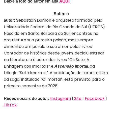
Baixe a foto do autor em alta
AQUI
.
Sobre o
Sebastian Dumon é arquiteto formado pela
autor:
Universidade Federal do Rio Grande do Sul (UFRGS).
Nascido em Santa Bárbara do Sul, encontrou na
arquitetura sua primeira paixão, mas sempre
alimentou em paralelo seu amor pelos livros.
Contador de histórias desde jovem, decidiu estrear
na literatura
e
é autor dos livros “Os Sete: A
Linhagem dos Imortais”
e
, da
Ascens
ã
o Imortal
trilogia
“Sete Imortais”.
A publicação do terceiro livro
da saga, intitulado “O Imortal”
, est
á
prevista para
o
primeiro semestre de 2026
.
Instagram
|
Site
|
Facebook
|
Redes sociais do autor:
TikTok