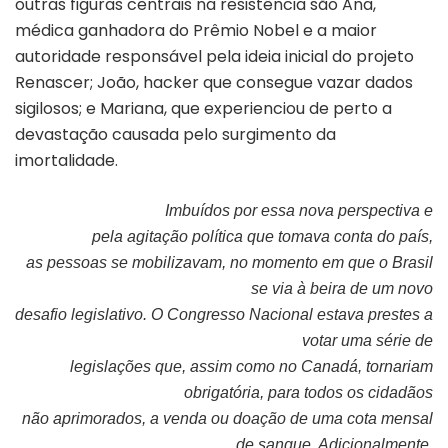
outras figuras centrais na resistê
ncia s
ã
o Ana,
m
édica ganhadora do Prêmio Nobel e a maior
autoridade responsável pela ideia inicial do projeto
Renascer; João, hacker que consegue vazar dados
sigilosos; e Mariana, que experienciou de perto a
devastação causada pelo surgimento da
imortalidade.
Imbu
ídos por essa nova perspectiva e
pela agitaçã
o pol
ítica que tomava conta do país,
as pessoas se mobilizavam, no momento em que o Brasil
se via à beira de um novo
desafio legislativo. O Congresso Nacional estava prestes a
votar uma sé
rie de
legisla
ções que, assim como no Canadá, tornariam
obrigatória, para todos os cidadãos
não aprimorados, a venda ou doação de uma cota mensal
de sangue. Adicionalmente,