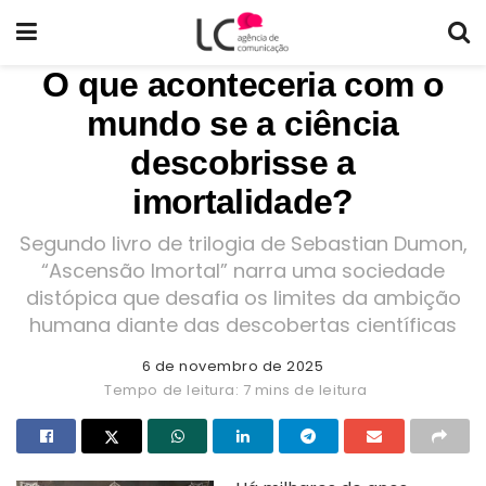
O que aconteceria com o
mundo se a ciência
descobrisse a
imortalidade?
Segundo livro de trilogia de Sebastian Dumon,
“Ascensão Imortal” narra uma sociedade
distópica que desafia os limites da ambição
humana diante das descobertas científicas
6 de novembro de 2025
Tempo de leitura: 7 mins de leitura