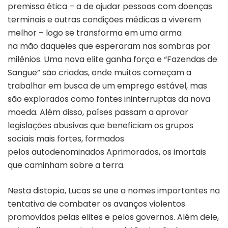
premissa é
tica
– a de ajudar pessoas com doenças
terminais e outras condiçõ
es m
édicas a viverem
melhor – logo se transforma em uma arma
na mã
o
daqueles que esperaram nas sombras por
milênios. Uma nova elite ganha forç
a e
“Fazendas de
Sangue” são criadas, onde muitos começam a
trabalhar em busca de um emprego estável, mas
são explorados como fontes ininterruptas da nova
moeda
. Al
ém disso, países passam a aprovar
legislações abusivas que beneficiam os grupos
sociais mais fortes, formados
pelos autodenominados Aprimorados, os imortais
que caminham sobre a terra.
Nesta distopia, Lucas se une a nomes importantes na
tentativa de combater os avanços violentos
promovidos pelas elites e pelos governos. Além dele,