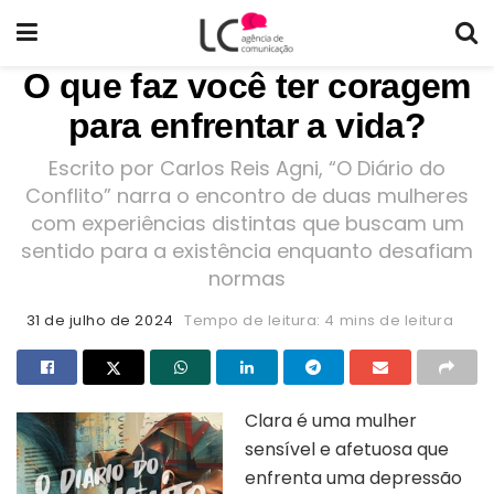
O que faz você ter coragem
para enfrentar a vida?
Escrito por Carlos Reis Agni, “O Diário do
Conflito” narra o encontro de duas mulheres
com experiências distintas que buscam um
sentido para a existência enquanto desafiam
normas
31 de julho de 2024
Tempo de leitura: 4 mins de leitura
Clara é uma mulher
sensível e afetuosa que
enfrenta uma depressão