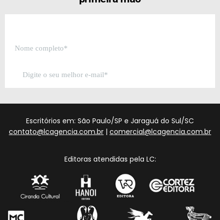
Escritórios em: São Paulo/SP e Jaraguá do Sul/SC
contato@lcagencia.com.br
|
comercial@lcagencia.com.br
Editoras atendidas pela LC: