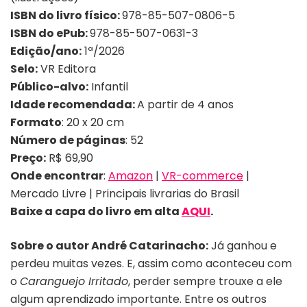
ISBN do livro físico:
978-85-507-0806-5
ISBN do ePub:
978-85-507-0631-3
Edição/ano:
1ª/2026
Selo:
VR Editora
Público-alvo:
Infantil
Idade recomendada:
A partir de 4 anos
Formato
: 20 x 20 cm
Número de páginas
: 52
Preço:
R$ 69,90
Onde encontrar
:
Amazon
|
VR-commerce
|
Mercado Livre | Principais livrarias do Brasil
Baixe a capa do livro em alta
AQUI
.
Sobre o autor André Catarinacho
:
Já ganhou e
perdeu muitas vezes. E, assim como aconteceu com
o
Caranguejo Irritado
, perder sempre trouxe a ele
algum aprendizado importante. Entre os outros