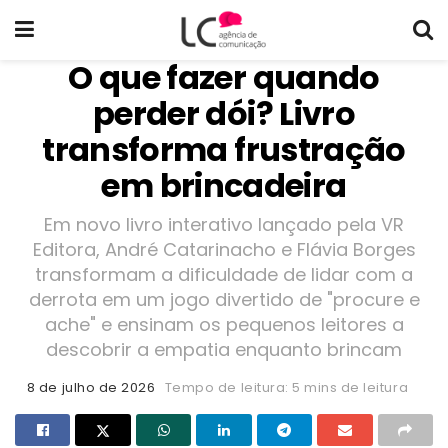
O que fazer quando
perder dói? Livro
transforma frustração
em brincadeira
Em novo livro interativo lançado pela VR
Editora, André Catarinacho e Flávia Borges
transformam a dificuldade de lidar com a
derrota em um jogo divertido de "procure e
ache" e ensinam os pequenos leitores a
descobrir a empatia enquanto brincam
8 de julho de 2026
Tempo de leitura: 5 mins de leitura