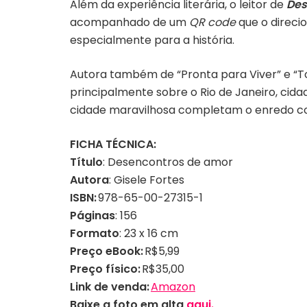
Além da experiência literária, o leitor de
Des
acompanhado de um
QR code
que o direc
especialmente para a história.
Autora também de “Pronta para Viver” e “T
principalmente sobre o Rio de Janeiro, cid
cidade maravilhosa completam o enredo com
FICHA TÉCNICA:
Título
: Desencontros de amor
Autora
: Gisele Fortes
ISBN:
978-65-00-27315-1
Páginas
: 156
Formato
: 23 x 16 cm
Preço eBook:
R$5,99
Preço físico:
R$35,00
Link de venda:
Amazon
Baixe a foto em alta
aqui.