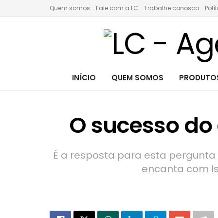
Quem somos
Fale com a LC
Trabalhe conosco
Polí
INÍCIO
QUEM SOMOS
PRODUTOS
O sucesso do 
É a resposta para esta pergunta q
encanta com Is