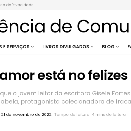
tica de Privacidade
 E SERVIÇOS
LIVROS DIVULGADOS
BLOG
F
amor está no felize
ue o jovem leitor da escritora Gisele Forte
abela, protagonista colecionadora de fra
21 de novembro de 2022
Tempo de leitura: 4 mins de leitura