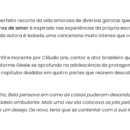
perfeito recorte da vida amorosa de diversas garotas qu
ros de amor
é inspirado nas experiências da
própria
escr
o da autora é Isabela, uma canceriana muito intensa que
til e inocente por Cláudio Lins, cantor e ator brasileiro q
orme Gisele se aprofunda na adolescência da protagoni
2 capítulos divididos em quatro partes que reúnem desco
rio,
Bela
pensava em como as coisas puderam desandar t
adelo ambulante. Mais uma vez ela colocava os pés pe
ar um desejo. De novo, teria que se contentar com a sua