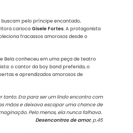
e buscam pelo príncipe encantado,
itora carioca
Gisele Fortes
.
A protagonista
 coleciona fracassos amorosos desde o
ue
B
ela conheceu em uma peça de teatro
sta: o
cantor da
boy band
preferida, o
berta
s
e aprendizado
s
amoroso
s
de
anto. Era para ser um lindo encontro com
las mãos e deixava escapar uma chance de
 imaginação. Pelo menos, ela nunca falhava.
Desencontros de amor
, p.45