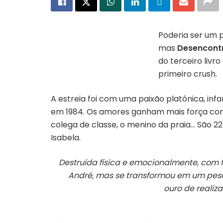
Poderia ser um 
mas
Desencont
Capa do livro “Desencontros de
amor” | Divulgação
do terceiro livr
primeiro
crush
.
A estreia foi com uma paixão platônica, infan
em 1984.
Os amores
ganham mais força conf
colega de classe, o menino da praia… São 2
Isabela.
Destruída física e emocionalmente, com f
André, mas se transformou em um pes
ouro de realiz