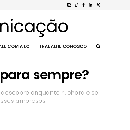
ALE COM A LC
TRABALHE CONOSCO
s para sempre?
s descobre enquanto ri, chora e se
cassos amorosos