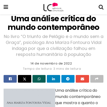
Uma análise crítica do
mundo contemporâneo
No livro “O triunfo de Pelágio e o mundo sem a
Graça”, psicóloga Ana Mariza Fontoura Vidal
indaga por que a civilização falhou em
resposta humanitária à população
14 de novembro de 2022
Tempo de leitura: 3 mins de leitura
Uma análise crítica do
mundo contemporâneo
que mostra o quanto o