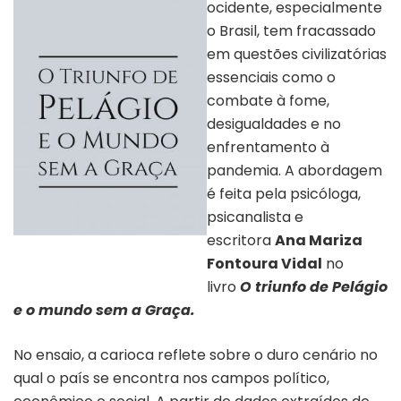
ocidente, especialmente
o Brasil, tem fracassado
em questões civilizatórias
essenciais como o
combate à fome,
desigualdades e no
enfrentamento à
pandemia. A abordagem
é feita pela psicóloga,
psicanalista e
escritora
Ana
Mariza
Capa do livro O triunfo de Pelágio e o
mundo sem a Graça
Fontoura Vidal
no
livro
O triunfo de Pelágio
e o mundo sem a Graça.
No ensaio, a carioca reflete sobre o duro cenário no
qual o país se encontra nos campos político,