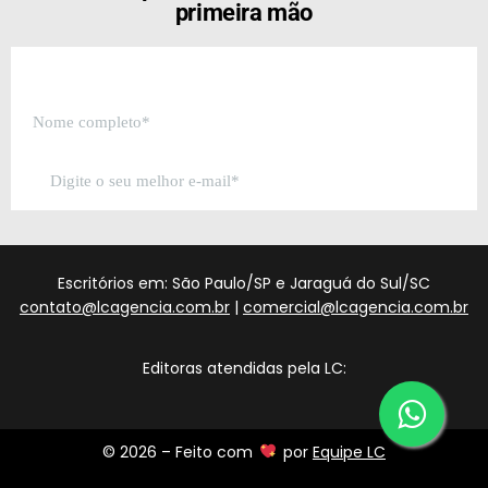
primeira mão
Escritórios em: São Paulo/SP e Jaraguá do Sul/SC
contato@lcagencia.com.br
|
comercial@lcagencia.com.br
Editoras atendidas pela LC:
© 2026 – Feito com
por
Equipe LC