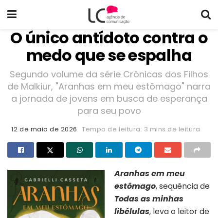
O único antídoto contra o
medo que se espalha
Segundo volume da série Crônicas dos Filhos
de Malkiur, "Aranhas em meu estômago" narra
a jornada de jovens em busca de esperança
para seu povo
12 de maio de 2026
Tempo de leitura: 3 mins de leitura
Aranhas em meu
estômago
, sequência de
Todas as minhas
libélulas
, leva o leitor de