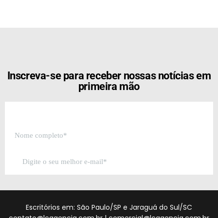
[the_ad id="21159"]
Inscreva-se para receber nossas notícias em
primeira mão
Escritórios em: São Paulo/SP e Jaraguá do Sul/SC
contato@lcagencia.com.br
|
comercial@lcagencia.com.br