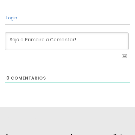
Login
0
COMENTÁRIOS
[the_ad id="21159"]