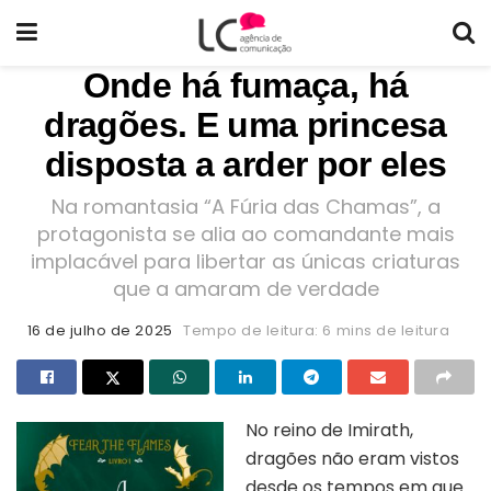
Onde há fumaça, há
dragões. E uma princesa
disposta a arder por eles
Na romantasia “A Fúria das Chamas”, a
protagonista se alia ao comandante mais
implacável para libertar as únicas criaturas
que a amaram de verdade
16 de julho de 2025
Tempo de leitura: 6 mins de leitura
No reino de Imirath,
dragões não eram vistos
desde os tempos em que