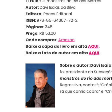
Título:
Os monstros do Rio das Mortes
Autor:
Davi Isaias da Silva
Editora
:
Pacos Editorial
ISBN:
978-85-64367-72-2
Páginas:
345
Preço
: R$ 53,00
Onde comprar
:
Amazon
Baixe a capa do livro em alta
AQUI
.
Baixe a foto do autor em alta
AQUI
.
Sobre o autor: Davi Isaia
foi presidente da Subseçã
monstros do rio das mor
Regressiva, contos”; “Crôni
rã que comia cobra” e “Cric