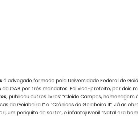
s
é advogado formado pela Universidade Federal de Goiás
o da OAB por três mandatos. Foi vice-prefeito, por dois
tes
, publicou outros livros: “Cleide Campos, homenagem 
cas da Goiabeira I” e “Crônicas da Goiabeira II”. Já as obr
ri, um periquito de sorte”, e infantojuvenil “Natal era bom