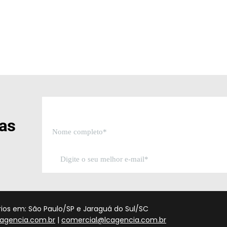
sas
órios em: São Paulo/SP e Jaraguá do Sul/SC
agencia.com.br
|
comercial@lcagencia.com.br