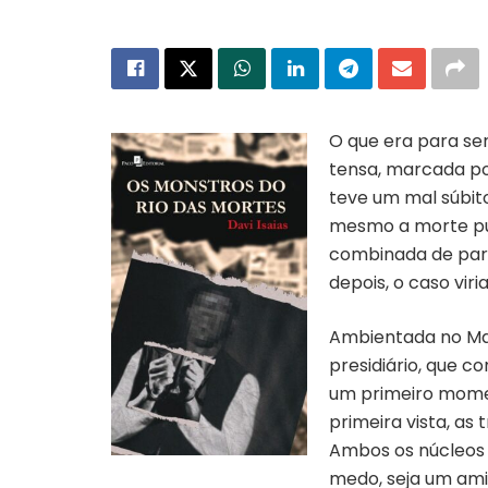
O que era para se
tensa, marcada po
teve um mal súbit
mesmo a morte pu
combinada de part
depois, o caso vir
Ambientada no Mat
presidiário, que 
um primeiro momen
primeira vista, a
Ambos os núcleos 
medo, seja um ami