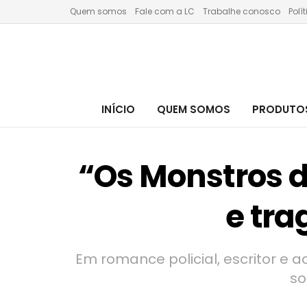
Quem somos
Fale com a LC
Trabalhe conosco
Polí
INÍCIO
QUEM SOMOS
PRODUTOS
“Os Monstros d
e tra
Em romance policial, escritor e 
so