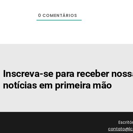
0
COMENTÁRIOS
[the_ad id="21159"]
Inscreva-se para receber nos
notícias em primeira mão
Escrit
contato@lc