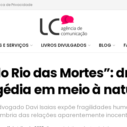
tica de Privacidade
 E SERVIÇOS
LIVROS DIVULGADOS
BLOG
F
o Rio das Mortes”:
gédia em meio à na
advogado Davi Isaias expõe fragilidades huma
mbria das relações aparentemente inocen