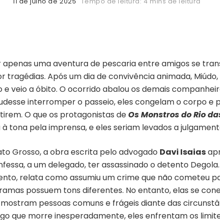
11 de julho de 2025
Tempo de leitura: 4 mins de leitura
r apenas uma aventura de pescaria entre amigos se tr
r tragédias. Após um dia de convivência animada, Miúdo,
o e veio a óbito. O ocorrido abalou os demais companhe
desse interromper o passeio, eles congelam o corpo e
irem. O que os protagonistas de
Os Monstros do Rio da
ia à tona pela imprensa, e eles seriam levados a julgamen
o Grosso, a obra escrita pelo advogado
Davi Isaias
apr
confessa, a um delegado, ter assassinado o detento Dego
to, relata como assumiu um crime que não cometeu para
s tramas possuem tons diferentes. No entanto, elas se 
mostram pessoas comuns e frágeis diante das circunstân
go que morre inesperadamente, eles enfrentam os limites