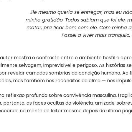
Ele mesmo queria se entregar, mas eu não
minha gratidão. Todos sabiam que foi ele, 
matar, pra ficar bem com ele. Com minha ati
Passei a viver mais tranquilo
 autor mostra o contraste entre o ambiente hostil e opre
almente selvagem, imprevisível e perigoso. As histórias s
 revelar camadas sombrias da condição humana. Ao final
 celas, mas também nos recônditos da alma — nos impulso
a reflexão profunda sobre convivência masculina, fragilid
ra, portanto, as faces ocultas da violência, amizade, sob
coando na mente do leitor mesmo depois da última pági