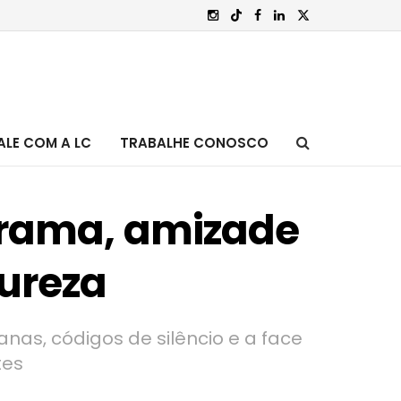
ALE COM A LC
TRABALHE CONOSCO
 drama, amizade
tureza
nas, códigos de silêncio e a face
tes