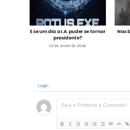
E se um dia a I.A. puder se tornar
Nas 
presidente?
22 DE JULHO DE 2026
Login