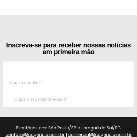
[the_ad id="21159"]
Inscreva-se para receber nossas notícias
em primeira mão
Escritórios em: São Paulo/SP e Jaraguá do Sul/SC
contato@lcagencia.com.br
|
comercial@lcagencia.com.br