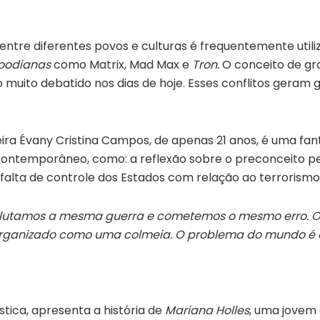
 entre diferentes povos e culturas é frequentemente utili
oodianas
como Matrix, Mad Max e
Tron.
O conceito de gra
 muito debatido nos dias de hoje. Esses conflitos geram
eira Évany Cristina Campos, de apenas 21 anos, é uma fanta
contemporâneo, como: a reflexão sobre o preconceito pe
 falta de controle dos Estados com relação ao terrorismo
oje lutamos a mesma guerra e cometemos o mesmo erro. 
ão organizado como uma colmeia. O problema do mundo é 
ística, apresenta a história de
Mariana Holles
, uma jovem