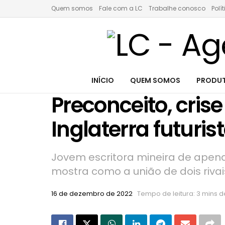
Quem somos
Fale com a LC
Trabalhe conosco
Polí
INÍCIO
QUEM SOMOS
PRODUT
Preconceito, crise
Inglaterra futuris
Jovem escritora mineira de apena
mostra como a união de dois riv
16 de dezembro de 2022
Tempo de leitura: 3 mins de