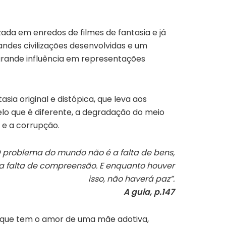
zada em enredos de filmes de fantasia e já
ndes civilizações desenvolvidas e um
 grande influência em representações
sia original e distópica, que leva aos
lo que é diferente, a degradação do meio
 e a corrupção.
O problema do mundo não é a falta de bens,
a falta de compreensão. E enquanto houver
isso, não haverá paz”.
A guia, p.147
 que tem o amor de uma mãe adotiva,