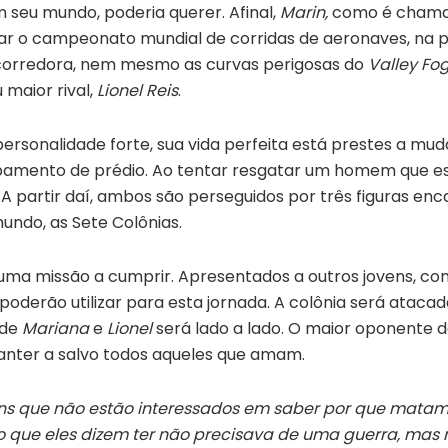
 seu mundo, poderia querer. Afinal,
Marin,
como é chamad
nhar o campeonato mundial de corridas de aeronaves, na 
corredora, nem mesmo as curvas perigosas do
Valley Fo
 maior rival,
Lionel Reis
.
rsonalidade forte, sua vida perfeita está prestes a muda
bamento de prédio. Ao tentar resgatar um homem que e
partir daí, ambos são perseguidos por três figuras enc
ndo, as Sete Colônias.
m uma missão a cumprir. Apresentados a outros jovens, 
poderão utilizar para esta jornada. A colônia será ataca
 de
Mariana
e
Lionel
será lado a lado. O maior oponente d
nter a salvo todos aqueles que amam.
uns que não estão interessados em saber por que mata
o que eles dizem ter não precisava de uma guerra, mas