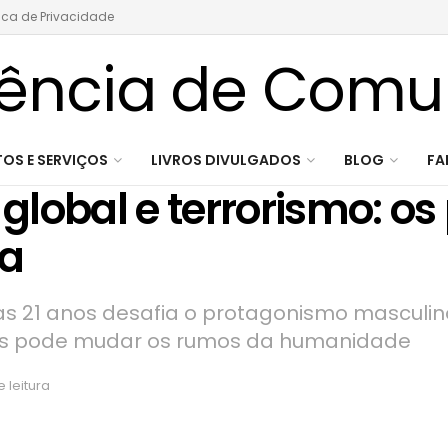
tica de Privacidade
OS E SERVIÇOS
LIVROS DIVULGADOS
BLOG
FA
 global e terrorismo: os
ta
s 21 anos desafia o protagonismo masculino 
ais pode mudar os rumos da humanidade
 leitura