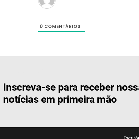
0
COMENTÁRIOS
[the_ad id="21159"]
Inscreva-se para receber nos
notícias em primeira mão
Escrit