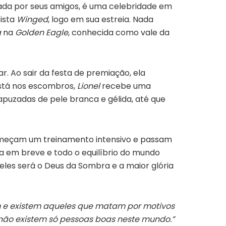
a por seus amigos, é uma celebridade em
pista
Winged
, logo em sua estreia. Nada
g
na
Golden Eagle
, conhecida como vale da
r. Ao sair da festa de premiação, ela
stá nos escombros,
Lionel
recebe uma
apuzadas de pele branca e gélida, até que
começam um treinamento intensivo e passam
da em breve e todo o equilíbrio do mundo
eles será o Deus da Sombra e a maior glória
m e existem aqueles que matam por motivos
 não existem só pessoas boas neste mundo.”