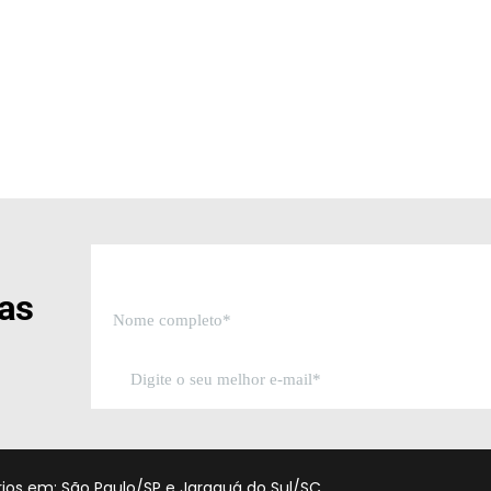
sas
órios em: São Paulo/SP e Jaraguá do Sul/SC