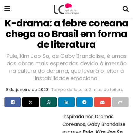
K-drama: a febre coreana
chega ao Brasil em forma
de literatura
Pule, Kim Joo So, de Gaby Brandalise, é umas
das obras mais esperadas devido à imersão
na cultura do dorama, que levará o leitor à
instabilidade emocional
9 de janeiro de 2023
Tempo de leitura: 2 mins de leitura
Inspirada nos Dramas
Coreanos, Gaby Brandalise
Capa do livro “Pule, Kim Joo So” |
Divulgação
escreve
Pule, Kim Joo So
,