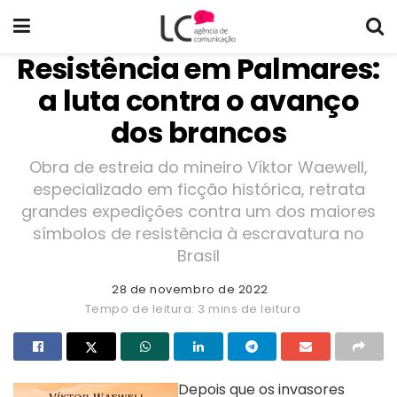
Resistência em Palmares:
a luta contra o avanço
dos brancos
Obra de estreia do mineiro Víktor Waewell,
especializado em ficção histórica, retrata
grandes expedições contra um dos maiores
símbolos de resistência à escravatura no
Brasil
28 de novembro de 2022
Tempo de leitura: 3 mins de leitura
Depois que os invasores