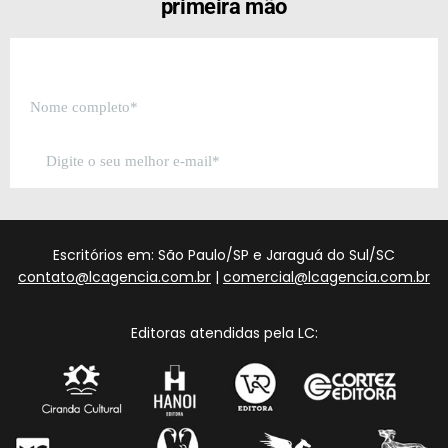
primeira mão
Escritórios em: São Paulo/SP e Jaraguá do Sul/SC
contato@lcagencia.com.br
|
comercial@lcagencia.com.br
Editoras atendidas pela LC: