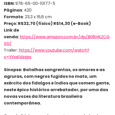
ISBN:
978-65-00-10177-5
Páginas
: 420
Formato
: 23,3 x 16,6 cm
Preço: R$32,70 (físico) R$14,30 (e-Book)
Link de
venda:
https://www.amazon.com.br/dp/B08HKZCG
XD/
Trailer:
https://www.youtube.com/watch?
v=YYxe1dzsjss
Sinopse:
Batalhas sangrentas, os amores e as
agruras, com negros fugidos no mato, um
exército dos fidalgos e índios que comem gente,
neste épico histórico arrebatador, por uma das
novas vozes da literatura brasileira
contemporânea.