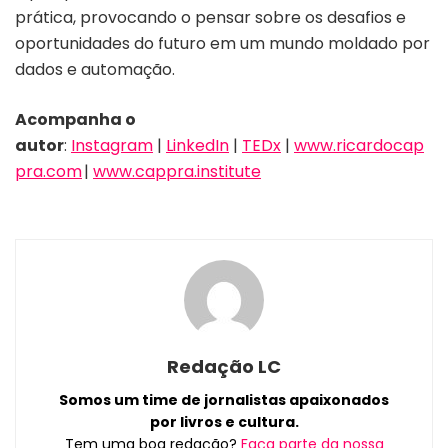
prática, provocando o pensar sobre os desafios e
oportunidades do futuro em um mundo moldado por
dados e automação.
Acompanha o
autor
:
Instagram
|
LinkedIn
|
TEDx
|
www.ricardocap
pra.com
|
www.cappra.institute
Redação LC
Somos um time de jornalistas apaixonados
por livros e cultura.
Tem uma boa redação?
Faça parte da nossa