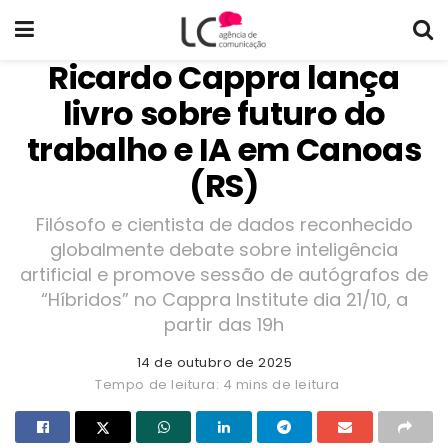
Ricardo Cappra lança
livro sobre futuro do
trabalho e IA em Canoas
(RS)
Filósofo e cientista de dados reconhecido
globalmente debate sobre inteligência
artificial e promove sessão de autógrafos de
“Híbridos” no Cappra Institute dia 21/10, a
partir das 19h
14 de outubro de 2025
Tempo de leitura: 4 mins de leitura