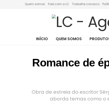
Quem somos
Fale com a LC
Trabalhe conosco
Polí
INÍCIO
QUEM SOMOS
PRODUTOS
Romance de épo
Obra de estreia do escritor Sér
aborda temas como o e