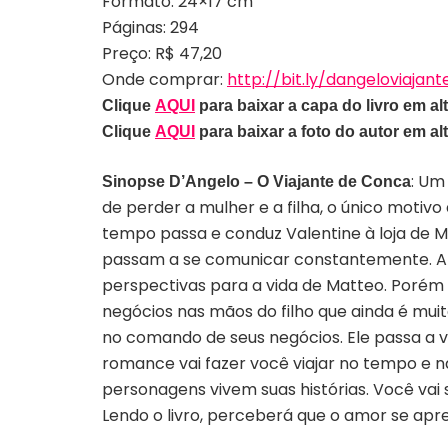
Formato: 24×17 cm
Páginas: 294
Preço: R$ 47,20
Onde comprar:
http://bit.ly/dangeloviajant
Clique
AQUI
para baixar a capa do livro em alt
Clique
AQUI
para baixar a foto do autor em alt
: Um
Sinopse D’Angelo – O Viajante de Conca
de perder a mulher e a filha, o único motivo
tempo passa e conduz Valentine à loja de 
passam a se comunicar constantemente. A 
perspectivas para a vida de Matteo. Porém e
negócios nas mãos do filho que ainda é muit
no comando de seus negócios. Ele passa a v
romance vai fazer você viajar no tempo e n
personagens vivem suas histórias. Você vai
Lendo o livro, perceberá que o amor se apr