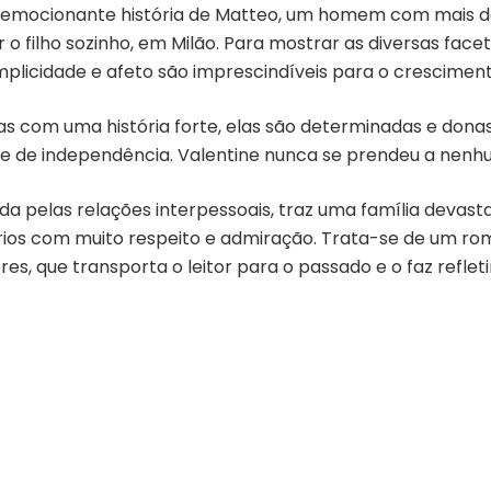
emocionante história de Matteo, um homem com mais de 
 o filho sozinho, em Milão. Para mostrar as diversas face
umplicidade e afeto são imprescindíveis para o crescime
das com uma história forte, elas são determinadas e donas
e de independência. Valentine nunca se prendeu a ne
 pelas relações interpessoais, traz uma família devast
ios com muito respeito e admiração. Trata-se de um rom
es, que transporta o leitor para o passado e o faz refl