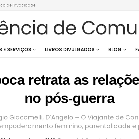
tica de Privacidade
 E SERVIÇOS
LIVROS DIVULGADOS
BLOG
F
ca retrata as relaçõe
no pós-guerra
gio Giacomelli, D’Angelo – O Viajante de Con
mpoderamento feminino, parentalidade e p