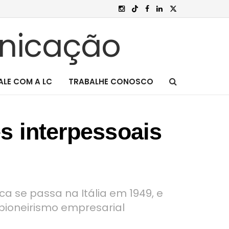
ALE COM A LC
TRABALHE CONOSCO
s interpessoais
ca se passa na Itália em 1949, e
ioneirismo empresarial