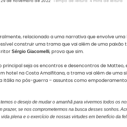
29 de novembro de 2022
Tempo de leitura: 4 mins de leitura
ralmente, relacionado a uma narrativa que envolve uma
ssível construir uma trama que vai além de uma paixão 
critor
, prova que sim.
Sérgio Giacomelli
 principal seja os encontros e desencontros de Matteo, 
um hotel na Costa Amalfitana, a trama vai além de uma si
a Itália no pós-guerra – assuntos como empoderamento f
 temos o desejo de mudar o amanhã para vivermos todos os no
com prazer, se nos comprometermos na busca desses sonhos. Acr
vida plena e o exercício de nossas virtudes em benefício da fe