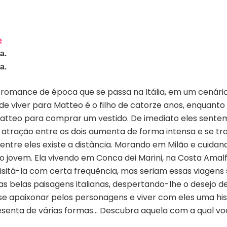
e
a.
a.
 romance de época que se passa na Itália, em um cenário
 de viver para Matteo é o filho de catorze anos, enquant
Matteo para comprar um vestido. De imediato eles sent
atração entre os dois aumenta de forma intensa e se t
ntre eles existe a distância. Morando em Milão e cuidando
o jovem. Ela vivendo em Conca dei Marini, na Costa Amalf
isitá-la com certa frequência, mas seriam essas viagens
as belas paisagens italianas, despertando-lhe o desejo 
 se apaixonar pelos personagens e viver com eles uma hi
esenta de várias formas… Descubra aquela com a qual você