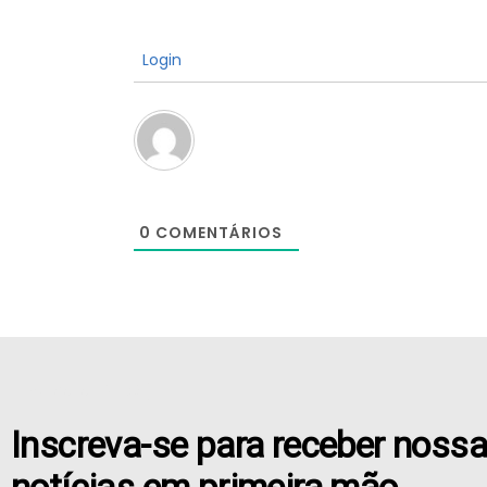
Login
0
COMENTÁRIOS
[the_ad id="21159"]
Inscreva-se para receber noss