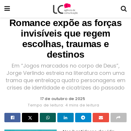
Romance expõe as forças
invisíveis que regem
escolhas, traumas e
destinos
Em “Jogos marcados no corpo de Deus”,
Jorge Verlindo estreia na literatura com uma
trama que entrelaça quatro personagens em
crises de identidade e cicatrizes do passado
17 de outubro de 2025
Tempo de leitura: 4 mins de leitura