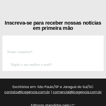
[the_ad id="21159"]
Inscreva-se para receber nossas notícias
em primeira mão
Escritórios em: São Paulo/SP e Jaraguá do Sul/SC
contato@lcagencia.com.br
|
comercial@lcagencia.com.br
Editoras atendidas pela LC: