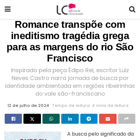
Romance transpõe com
ineditismo tragédia grega
para as margens do rio São
Francisco
Inspirado pela peça Édipo Rei, escritor Luiz
Neves Castro narra jornada de busca por
identidade ambientada em regiões ribeirinhas
do vale são-franciscano
12 de julho de 2024
Tempo de leitura: 4 mins de leitura
A busca pelo significado da