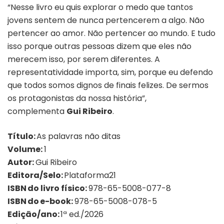
“Nesse livro eu quis explorar o medo que tantos
jovens sentem de nunca pertencerem a algo. Não
pertencer ao amor. Não pertencer ao mundo. E tudo
isso porque outras pessoas dizem que eles não
merecem isso, por serem diferentes. A
representatividade importa, sim, porque eu defendo
que todos somos dignos de finais felizes. De sermos
os protagonistas da nossa história”,
complementa
Gui Ribeiro
.
Título:
As palavras não ditas
Volume:
1
Autor:
Gui Ribeiro
Editora/Selo:
Plataforma21
ISBN do livro físico:
978-65-5008-077-8
ISBN do e-book:
978-65-5008-078-5
Edição/ano:
1ª ed./2026