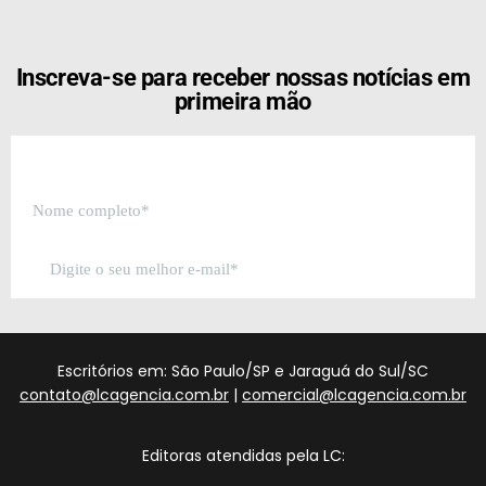
[the_ad id="21159"]
Inscreva-se para receber nossas notícias em
primeira mão
Escritórios em: São Paulo/SP e Jaraguá do Sul/SC
contato@lcagencia.com.br
|
comercial@lcagencia.com.br
Editoras atendidas pela LC: