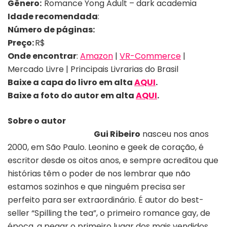
Gênero:
Romance Yong Adult – dark academia
Idade recomendada
:
Número de páginas:
Preço:
R$
Onde encontrar
:
Amazon
|
VR-Commerce
|
Mercado Livre | Principais Livrarias do Brasil
Baixe a capa do livro em alta
AQUI
.
Baixe a foto
do autor em alta
AQUI
.
Sobre o autor
Gui Ribeiro
nasceu nos anos
2000, em São Paulo. Leonino e geek de coração, é
escritor desde os oitos anos, e sempre acreditou que
histórias têm o poder de nos lembrar que não
estamos sozinhos e que ninguém precisa ser
perfeito para ser extraordinário. É autor do best-
seller “Spilling the tea”, o primeiro romance gay, de
época, a pegar o primeiro lugar dos mais vendidos