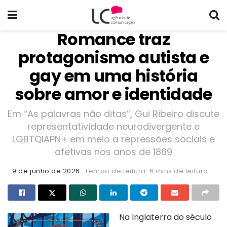
Romance traz
protagonismo autista e
gay em uma história
sobre amor e identidade
Em “As palavras não ditas”, Gui Ribeiro discute
representatividade neurodivergente e
LGBTQIAPN+ em meio a repressões sociais e
afetivas nos anos de 1869
9 de junho de 2026
Tempo de leitura: 6 mins de leitura
Na Inglaterra do século