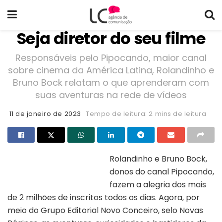
Seja diretor do seu filme
Responsáveis pelo Pipocando, maior canal
sobre cinema da América Latina, Rolandinho e
Bruno Bock relatam o que aprenderam com
suas aventuras na rede de vídeos
11 de janeiro de 2023
Tempo de leitura: 2 mins de leitura
Rolandinho e Bruno Bock,
donos do canal Pipocando,
Capa do livro “Pipocando”
fazem a alegria dos mais
de 2 milhões de inscritos todos os dias. Agora, por
meio do Grupo Editorial Novo Conceiro, selo Novas