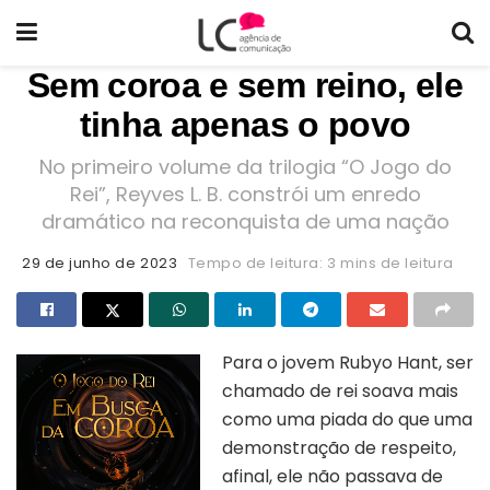
Sem coroa e sem reino, ele
tinha apenas o povo
No primeiro volume da trilogia “O Jogo do
Rei”, Reyves L. B. constrói um enredo
dramático na reconquista de uma nação
29 de junho de 2023
Tempo de leitura: 3 mins de leitura
Para o jovem Rubyo Hant, ser
chamado de rei soava mais
como uma piada do que uma
demonstração de respeito,
afinal, ele não passava de