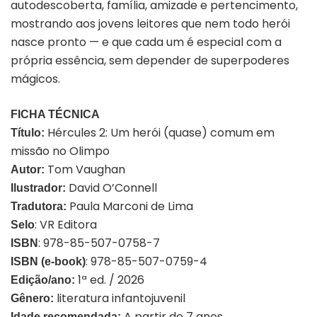
autodescoberta, família, amizade e pertencimento,
mostrando aos jovens leitores que nem todo herói
nasce pronto — e que cada um é especial com a
própria essência, sem depender de superpoderes
mágicos.
FICHA TÉCNICA
Hércules 2: Um herói (quase) comum em
Título:
missão no Olimpo
Tom Vaughan
Autor:
David O’Connell
Ilustrador:
Paula Marconi de Lima
Tradutora:
: VR Editora
Selo
: 978-85-507-0758-7
ISBN
: 978-85-507-0759-4
ISBN (e-book)
1ª ed. / 2026
Edição/ano:
literatura infantojuvenil
Gênero:
A partir de 7 anos
Idade recomendada: