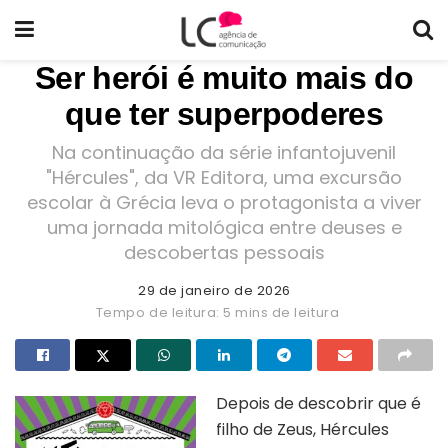
Ser herói é muito mais do
que ter superpoderes
Na continuação da série infantojuvenil
"Hércules", da VR Editora, uma excursão
escolar à Grécia leva o protagonista a viver
uma jornada mitológica entre deuses e
descobertas pessoais
29 de janeiro de 2026
Tempo de leitura: 5 mins de leitura
Depois de descobrir que é
filho de Zeus, Hércules