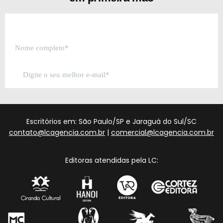
Escritórios em: São Paulo/SP e Jaraguá do Sul/SC
contato@lcagencia.com.br
|
comercial@lcagencia.com.br
Editoras atendidas pela LC: