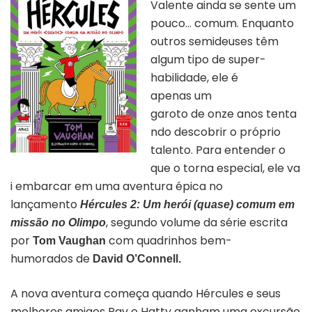
Valente ainda se sente um
pouco… comum. Enquanto
outros semideuses têm
algum tipo de super-
habilidade, ele é
apenas um
garoto de onze anos tenta
ndo descobrir o próprio
talento. Para entender o
que o torna especial, ele va
i embarcar em uma aventura épica no
lançamento
Hércules 2: Um herói (quase) comum em
, segundo volume da série escrita
missão no Olimpo
por
com quadrinhos bem-
Tom Vaughan
humorados de
David O’Connell.
A nova aventura começa quando Hércules e seus
melhores amigos Pav e Hatty ganham uma excursão