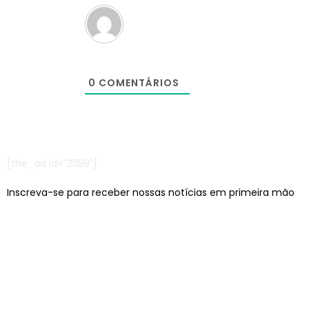
0
COMENTÁRIOS
[the_ad id="21159"]
Inscreva-se para receber nossas notícias em primeira mão
Escritórios em: São Paulo/SP e Jaraguá do Sul/SC
contato@lcagencia.com.br
|
comercial@lcagencia.com.br