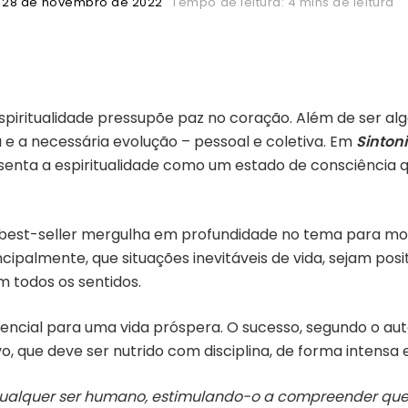
28 de novembro de 2022
Tempo de leitura: 4 mins de leitura
spiritualidade pressupõe paz no coração. Além de ser algo
 e a necessária evolução – pessoal e coletiva. Em
Sintoni
enta a espiritualidade como um estado de consciência 
or best-seller mergulha em profundidade no tema para mos
ncipalmente, que situações inevitáveis de vida, sejam pos
todos os sentidos.
encial para uma vida próspera. O sucesso, segundo o aut
vo, que deve ser nutrido com disciplina, de forma intensa 
qualquer ser humano, estimulando-o a compreender que