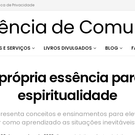
tica de Privacidade
 E SERVIÇOS
LIVROS DIVULGADOS
BLOG
F
própria essência pa
espiritualidade
resenta conceitos e ensinamentos para ele
 como aprendizado as situações inevitáveis