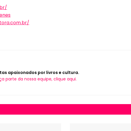
br/
enes
itora.com.br/
tas apaixonados por livros e cultura.
ça parte da nossa equipe, clique aqui.