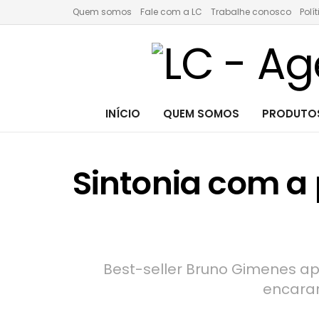
Quem somos
Fale com a LC
Trabalhe conosco
Polí
INÍCIO
QUEM SOMOS
PRODUTOS
Sintonia com a 
Best-seller Bruno Gimenes ap
encarar