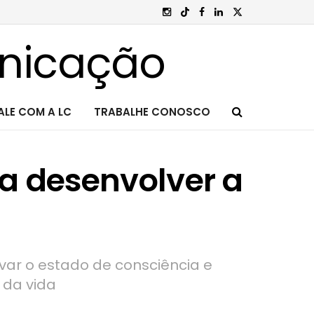
ALE COM A LC
TRABALHE CONOSCO
ra desenvolver a
var o estado de consciência e
 da vida