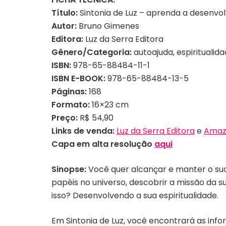
Título:
Sintonia de Luz – aprenda a desenvol
Autor:
Bruno Gimenes
Editora:
Luz da Serra Editora
Gênero/Categoria:
autoajuda, espiritualid
ISBN:
978-65-88484-11-1
ISBN E-BOOK:
978-65-88484-13-5
Páginas:
168
Formato:
16×23 cm
Preço:
R$ 54,90
Links de venda:
Luz da Serra Editora
e
Amaz
Capa em alta resolução
aqui
Sinopse:
Você quer alcançar e manter o suc
papéis no universo, descobrir a missão da 
isso? Desenvolvendo a sua espiritualidade.
Em Sintonia de Luz, você encontrará as inf