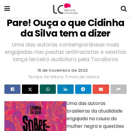
Pare! Ouça o que Cidinha
da Silva tem a dizer
Uma das autoras contemporâneas mais
engajadas nas pautas antirracistas e sexistas
lança terceiro audiolivro pela Tocalivros
16 de novembro de 2022
Tempo de leitura: 3 mins de leitura
Uma das autoras
brasileiras da atualidade
engajada na causa da
mulher negra e questões