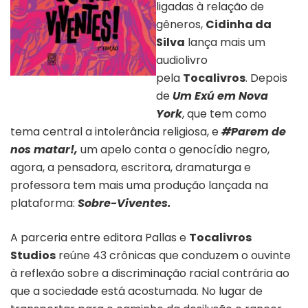
ligadas à relação de
gêneros,
Cidinha da
Silva
lança mais um
audiolivro
pela
Tocalivros
. Depois
Capa do livro “Sobreviventes” |
Divulgação
de
Um Exú em Nova
York
, que tem como
tema central a intolerância religiosa, e
#Parem de
nos matar!,
um apelo conta o genocídio negro,
agora, a pensadora, escritora, dramaturga e
professora tem mais uma produção lançada na
plataforma:
Sobre-Viventes.
A parceria entre editora Pallas e
Tocalivros
Studios
reúne 43 crônicas que conduzem o ouvinte
à reflexão sobre a discriminação racial contrária ao
que a sociedade está acostumada. No lugar de