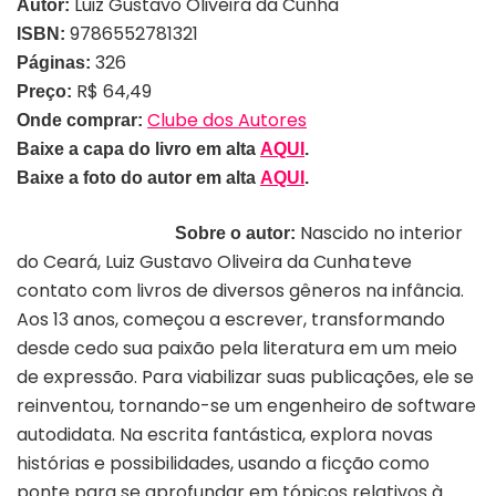
Luiz Gustavo Oliveira da Cunha
Autor:
9786552781321
ISBN:
326
Páginas:
R$ 64,49
Preço:
Clube dos Autores
Onde comprar:
Baixe a capa do livro em alta
AQUI
.
Baixe a foto
do autor
em alta
AQUI
.
Nascido no interior
Sobre o autor:
do Ceará,
Luiz Gustavo Oliveira da Cunha
teve
contato com livros de diversos gêneros na infância.
Aos 13 anos, começou a escrever, transformando
desde cedo sua paixão pela literatura em um meio
de expressão. Para viabilizar suas publicações, ele se
reinventou, tornando-se um engenheiro de software
autodidata. Na escrita fantástica, explora novas
histórias e possibilidades, usando a ficção como
ponte para se aprofundar em tópicos relativos à