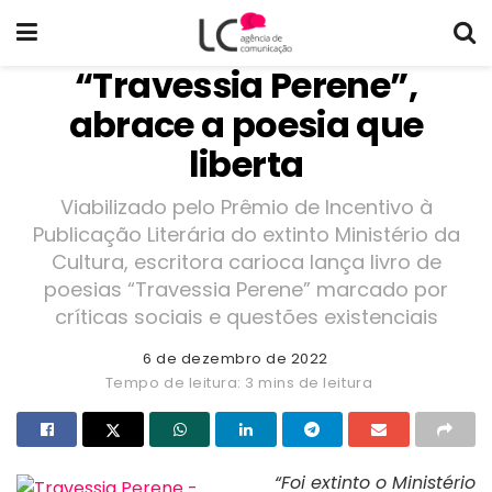
“Travessia Perene”,
abrace a poesia que
liberta
Viabilizado pelo Prêmio de Incentivo à
Publicação Literária do extinto Ministério da
Cultura, escritora carioca lança livro de
poesias “Travessia Perene” marcado por
críticas sociais e questões existenciais
6 de dezembro de 2022
Tempo de leitura: 3 mins de leitura
“Foi extinto o Ministério