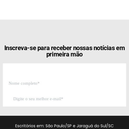
[the_ad id="21159"]
Inscreva-se para receber nossas notícias em
primeira mão
Escritórios em: São Paulo/SP e Jaraguá do Sul/SC