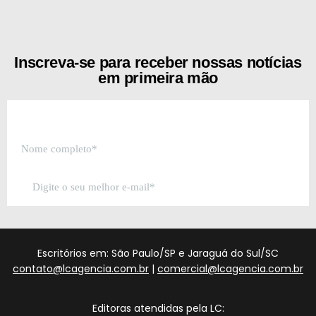
[the_ad id="21159"]
Inscreva-se para receber nossas notícias
em primeira mão
Escritórios em: São Paulo/SP e Jaraguá do Sul/SC
contato@lcagencia.com.br
|
comercial@lcagencia.com.br
Editoras atendidas pela LC: