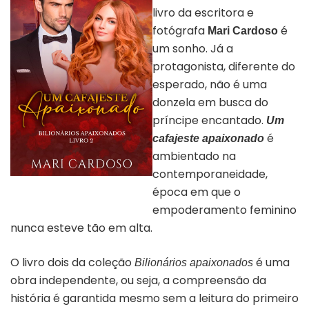
livro da escritora e
fotógrafa
é
Mari Cardoso
um sonho. Já a
protagonista, diferente do
esperado, não é uma
donzela em busca do
príncipe encantado.
Um
é
cafajeste apaixonado
ambientado na
contemporaneidade,
Capa do livro “Um cafajeste
época em que o
apaixonado” | Divulgação
empoderamento feminino
nunca esteve tão em alta.
O livro dois da coleção
é uma
Bilionários apaixonados
obra independente, ou seja, a compreensão da
história é garantida mesmo sem a leitura do primeiro