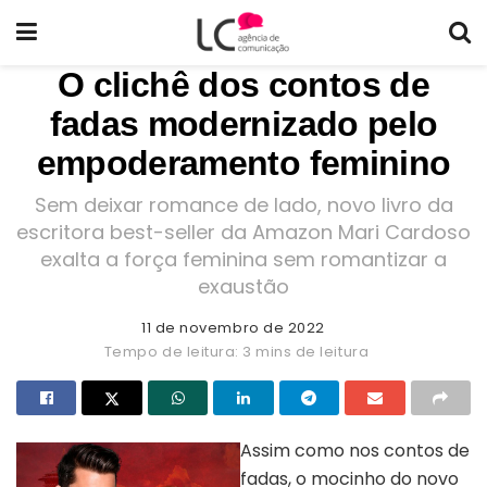
O clichê dos contos de
fadas modernizado pelo
empoderamento feminino
Sem deixar romance de lado, novo livro da
escritora best-seller da Amazon Mari Cardoso
exalta a força feminina sem romantizar a
exaustão
11 de novembro de 2022
Tempo de leitura: 3 mins de leitura
Assim como nos contos de
fadas, o mocinho do novo