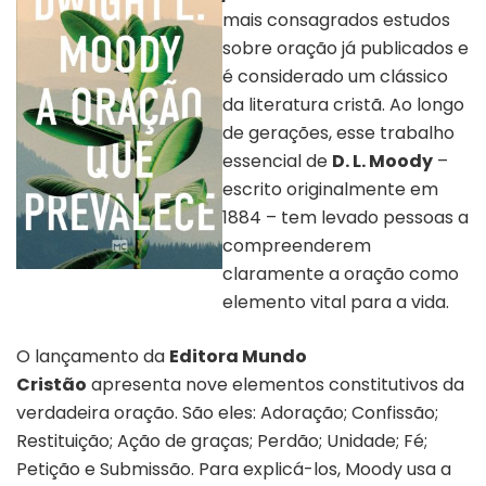
mais consagrados estudos
sobre oração já publicados e
é considerado um clássico
da literatura cristã. Ao longo
de gerações, esse trabalho
essencial de
D. L. Moody
–
escrito originalmente em
1884 – tem levado pessoas a
compreenderem
claramente a oração como
Capa do livro “A Oração que
Prevalece” | Divulgação
elemento vital para a vida.
O lançamento da
Editora Mundo
Cristão
apresenta nove elementos constitutivos da
verdadeira oração. São eles: Adoração; Confissão;
Restituição; Ação de graças; Perdão; Unidade; Fé;
Petição e Submissão. Para explicá-los, Moody usa a