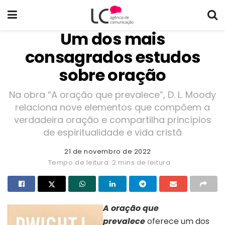
Um dos mais
consagrados estudos
sobre oração
Na obra “A oração que prevalece”, D. L. Moody
relaciona nove elementos que compõem a
verdadeira oração e compartilha princípios
de espiritualidade e vida cristã
21 de novembro de 2022
Tempo de leitura: 2 mins de leitura
A oração que
prevalece
oferece um dos