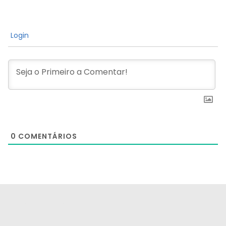
Login
0
COMENTÁRIOS
[the_ad id="21159"]