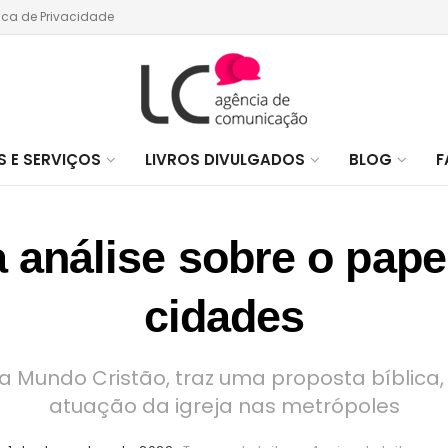
tica de Privacidade
 E SERVIÇOS
LIVROS DIVULGADOS
BLOG
F
análise sobre o papel
cidades
 Mundo Cristão, traz uma proposta bíblica, 
atuação da igreja nas metrópoles