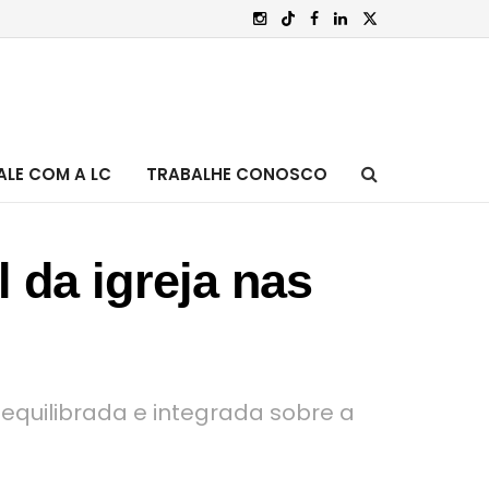
ALE COM A LC
TRABALHE CONOSCO
 da igreja nas
equilibrada e integrada sobre a