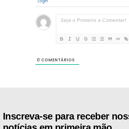
Login
0
COMENTÁRIOS
[the_ad id="21159"]
Inscreva-se para receber no
notícias em primeira mão