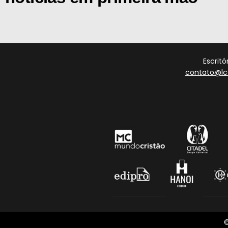
Escrit
contato@lc
©