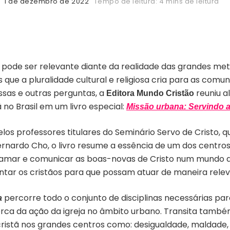
1 de dezembro de 2022
Tempo de leitura: 4 mins de leitura
 pode ser relevante diante da realidade das grandes met
que a pluralidade cultural e religiosa cria para as comun
ssas e outras perguntas, a
reuniu a
Editora
Mundo Cristão
ã no Brasil em um livro especial:
Missão urbana: Servindo a
los professores titulares do Seminário Servo de Cristo,
ernardo Cho, o livro resume a essência de um dos centro
lamar e comunicar as boas-novas de Cristo num mundo q
entar os cristãos para que possam atuar de maneira rel
percorre todo o conjunto de disciplinas necessárias par
a
rca da ação da igreja no âmbito urbano. Transita também
istã nos grandes centros como: desigualdade, maldade, s