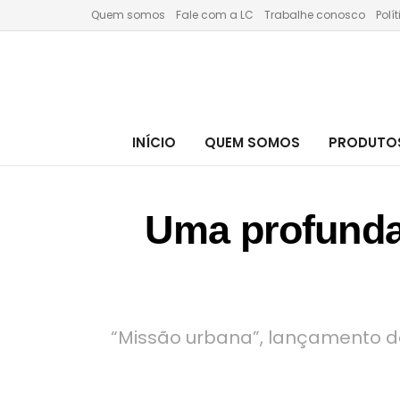
Quem somos
Fale com a LC
Trabalhe conosco
Polí
INÍCIO
QUEM SOMOS
PRODUTOS
Uma profunda 
“Missão urbana”, lançamento da