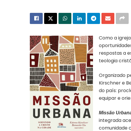
Como a igreja
oportunidades 
respostas a e
teologia crist
Organizado pe
Kirschner e B
do país: proc
equipar e ori
Missão Urban
integrada ace
comunidade cr