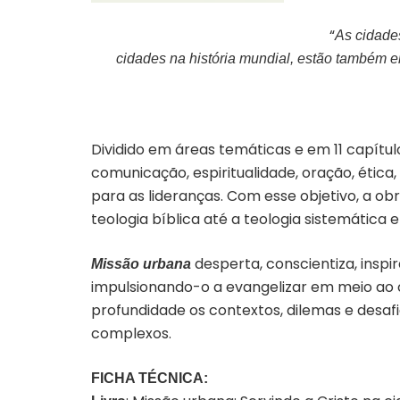
Capa do livro “Missão urbana”
“
As cidade
cidades na história mundial, estão também e
Dividido em áreas temáticas e em 11 capítul
comunicação, espiritualidade, oração, étic
para as lideranças. Com esse objetivo, a o
teologia bíblica até a teologia sistemática e
desperta, conscientiza, inspi
Missão urbana
impulsionando-o a evangelizar em meio ao c
profundidade os contextos, dilemas e desa
complexos.
FICHA TÉCNICA: