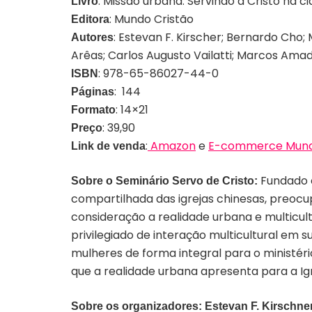
: Missão urbana: Servindo a Cristo na c
Livro
: Mundo Cristão
Editora
: Estevan F. Kirscher; Bernardo Cho;
Autores
Arêas; Carlos Augusto Vailatti; Marcos Amad
: 978-65-86027-44-0
ISBN
: 144
Páginas
: 14×21
Formato
: 39,90
Preço
:
Amazon
e
E-commerce Mund
Link de venda
Fundado e
Sobre o Seminário Servo de Cristo:
compartilhada das igrejas chinesas, preocu
consideração a realidade urbana e multicul
privilegiado de interação multicultural em 
mulheres de forma integral para o ministéri
que a realidade urbana apresenta para a Ig
Sobre os organizadores:
Estevan F. Kirschne