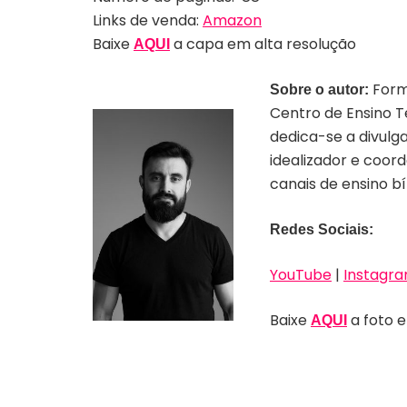
Links de venda:
Amazon
Baixe
a capa em alta resolução
AQUI
Formo
Sobre o autor:
Centro de Ensino T
dedica-se a divulg
idealizador e coor
canais de ensino bí
Redes Sociais:
YouTube
|
Instagr
Baixe
a foto e
AQUI
Acervo pessoal de Esdras
Savioli | Divulgação Editora
Vida