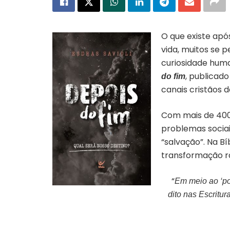
O que existe apó
vida, muitos se 
curiosidade huma
, publicad
do fim
canais cristãos d
Com mais de 400 
problemas sociai
“salvação”. Na Bí
transformação r
“
Em meio ao ‘po
Capa do livro “Depois do Fim” |
dito nas Escritu
Divulgação