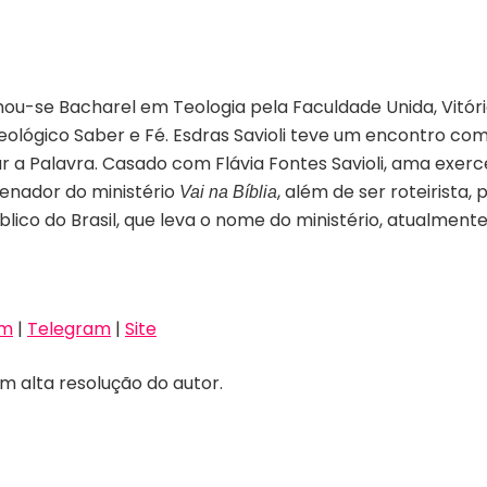
u-se Bacharel em Teologia pela Faculdade Unida, Vitóri
eológico Saber e Fé. Esdras Savioli teve um encontro com 
ar a Palavra. Casado com Flávia Fontes Savioli, ama exerc
denador do ministério
, além de ser roteirista
Vai na Bíblia
blico do Brasil, que leva o nome do ministério, atualment
am
|
Telegram
|
Site
m alta resolução do autor.