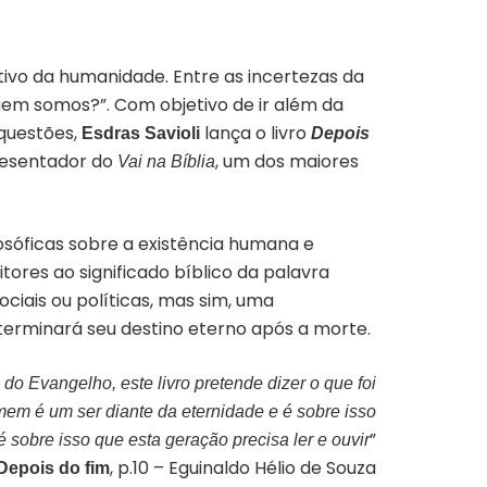
tivo da humanidade. Entre as incertezas da
uem somos?”. Com objetivo de ir além da
 questões,
lança o livro
Esdras Savioli
Depois
presentador do
, um dos maiores
Vai na Bíblia
sóficas sobre a existência humana e
tores ao significado bíblico da palavra
ociais ou políticas, mas sim, uma
erminará seu destino eterno após a morte.
o Evangelho, este livro pretende dizer o que foi
mem é um ser diante da eternidade e é sobre isso
”
 é sobre isso que esta geração precisa ler e ouvir
, p.10 – Eguinaldo Hélio de Souza
Depois do fim