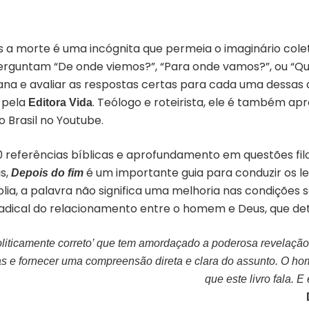
s a morte é uma incógnita que permeia o imaginário cole
perguntam “De onde viemos?”, “Para onde vamos?”, ou “Q
na e avaliar as respostas certas para cada uma dessas
o pela
. Teólogo e roteirista, ele é também a
Editora Vida
o Brasil no Youtube.
referências bíblicas e aprofundamento em questões filo
s,
é um importante guia para conduzir os lei
Depois do fim
blia, a palavra não significa uma melhoria nas condições s
adical do relacionamento entre o homem e Deus, que det
liticamente correto’ que tem amordaçado a poderosa revelação d
ras e fornecer uma compreensão direta e clara do assunto. O ho
que este livro fala. E