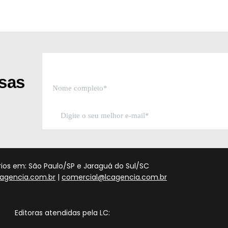
ssas
órios em: São Paulo/SP e Jaraguá do Sul/SC
agencia.com.br
|
comercial@lcagencia.com.br
Editoras atendidas pela LC: