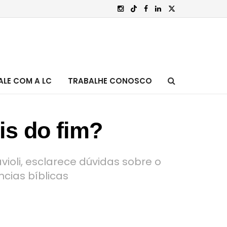
ALE COM A LC
TRABALHE CONOSCO
is do fim?
ioli, esclarece dúvidas sobre o
cias bíblicas