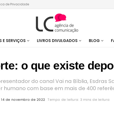
tica de Privacidade
 E SERVIÇOS
LIVROS DIVULGADOS
BLOG
F
rte: o que existe depo
esentador do canal Vai na Bíblia, Esdras Sav
er humano com base em mais de 400 referên
14 de novembro de 2022
Tempo de leitura: 3 mins de leitura