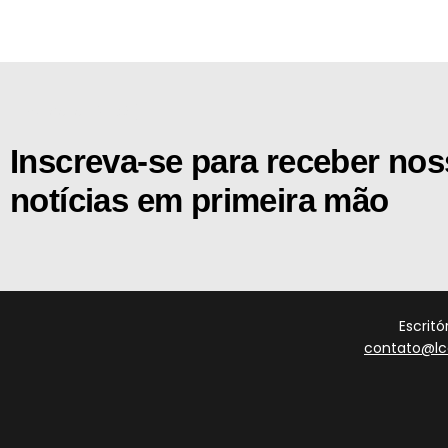
[the_ad id="21159"]
Inscreva-se para receber no
notícias em primeira mão
Escrit
contato@lc