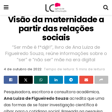
Visão da maternidade a
partir das relações
sociais
“Ser mãe é f*d@!”, livro de Ana Luiza de
Figueiredo Souza, reúne informações sobre o
“ser” e “não ser” mãe na era digital
4 de outubro de 2022
Tempo de leitura: 5 mins de leitura
Pesquisadora, escritora e consultora acadêmica,
Ana Luiza de Figueiredo Souza
acredita que uma
das formas de se fazer investigação científica é
olhar para o cotidiano social. Baseada na pesquisa