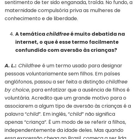
sentimento de ter sido enganada, traída. No fundo, a
maternidade compulsória priva as mulheres de
conhecimento e de liberdade.
A temática
childfree
é muito debatida na
internet, o que é esse termo facilmente
confundido com aversão às crianças?
A. L.:
Childfree
é um termo usado para designar
pessoas voluntariamente sem filhos. Em países
anglófonos, passou a ser feita a distinção
childfree
by choice
, para enfatizar que a ausência de filhos é
voluntária. Acredito que um grande motivo para o
associarem a algum tipo de aversão às crianças é a
palavra “
child
”. Em inglês, “
child
” não significa
apenas “criança”. É um modo de se referir a filhos,
independentemente da idade deles. Mas quando
essa expressão chega ao Brasil, começa a ser lida