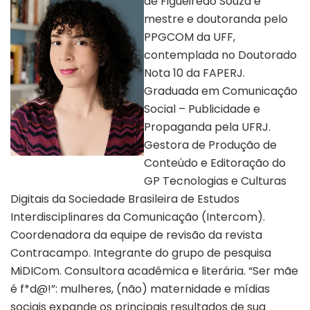
de Figueiredo Souza é
mestre e doutoranda pelo
PPGCOM da UFF,
contemplada no Doutorado
Nota 10 da FAPERJ.
Graduada em Comunicação
Social – Publicidade e
Propaganda pela UFRJ.
Gestora de Produção de
Conteúdo e Editoração do
Autora Ana Luiza | Divulgação
GP Tecnologias e Culturas
Digitais da Sociedade Brasileira de Estudos
Interdisciplinares da Comunicação (Intercom).
Coordenadora da equipe de revisão da revista
Contracampo. Integrante do grupo de pesquisa
MiDICom. Consultora acadêmica e literária. “Ser mãe
é f*d@!”: mulheres, (não) maternidade e mídias
sociais expande os principais resultados de sua