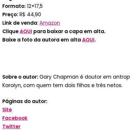
Formato
:
12×17,5
Preço
:
R$ 44,90
Link de venda
:
Amazon
Clique
AQUI
para baixar a capa em alta.
Baixe a foto da autora em alta
AQUI
.
Autor Gary Chapman |
Divulgação
Sobre o autor:
Gary Chapman é doutor em antropolo
Karolyn, com quem tem dois filhos e três netos.
Páginas do autor:
Site
Facebook
Twitter