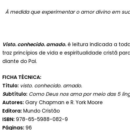
À medida que experimentar o amor divino em su
Visto. conhecido. amado.
é leitura indicada a tod
traz princípios de vida e espiritualidade cristã 
diante do Pai.
FICHA TÉCNICA:
Título
:
visto. conhecido. amado.
S
ubtítulo
:
Como Deus nos ama por meio das 5 lin
Autores
:
Gary Chapman e R. York Moore
Editora
:
Mundo Cristão
ISBN
:
978-65-5988-082-9
Páginas
:
96