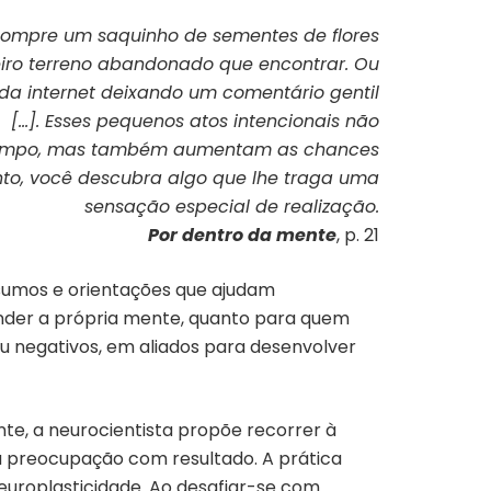
compre um saquinho de sementes de flores
meiro terreno abandonado que encontrar. Ou
a internet deixando um comentário gentil
 […]. Esses pequenos atos intencionais não
empo, mas também aumentam as chances
o, você descubra algo que lhe traga uma
sensação especial de realização.
Por dentro da mente
, p. 21
esumos e orientações que ajudam
nder a própria mente, quanto para quem
u negativos, em aliados para desenvolver
te, a neurocientista propõe recorrer à
ou preocupação com resultado. A prática
neuroplasticidade. Ao desafiar-se com