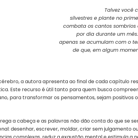
Talvez você 
silvestres e plante no pri
combata os cantos sombrios d
por dia durante um mês.
apenas se acumulam com o t
de que, em algum moment
cérebro, a autora apresenta ao final de cada capítulo r
ca. Este recurso é útil tanto para quem busca compree
ano, para transformar os pensamentos, sejam positivos o
rega a cabeça e as palavras não dão conta do que se sen
nal: desenhar, escrever, moldar, criar sem julgamento 
ências complexas, reduz a exaustão mental e estimula a 