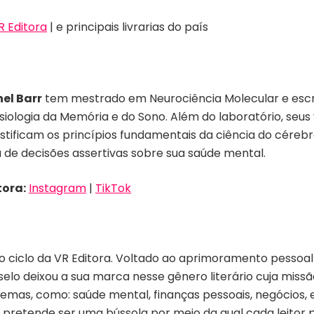
 Editora
| e principais livrarias do país
el Barr
tem mestrado em Neurociência Molecular e escre
siologia da Memória e do Sono. Além do laboratório, seu
tificam os princípios fundamentais da ciência do céreb
de decisões assertivas sobre sua saúde mental.
tora:
Instagram
|
TikTok
 ciclo da VR Editora. Voltado ao aprimoramento pessoal 
selo deixou a sua marca nesse gênero literário cuja mis
 temas, como: saúde mental, finanças pessoais, negócios
e pretende ser uma bússola por meio da qual cada leitor