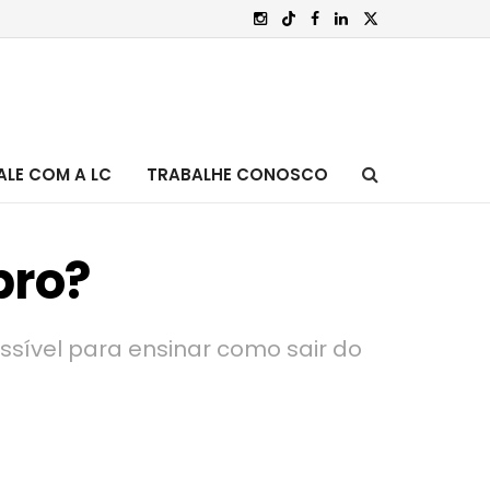
ALE COM A LC
TRABALHE CONOSCO
bro?
ssível para ensinar como sair do