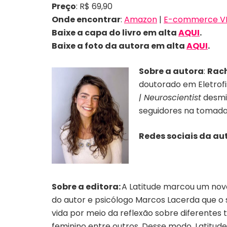
Preço
: R$ 69,90
Onde encontrar
:
Amazon
|
E-commerce VR
Baixe a capa do livro em alta
AQUI
.
Baixe a foto da autora em alta
AQUI
.
Sobre a autora
:
Rach
doutorado em Eletrofi
| Neuroscientist
desmis
seguidores na tomada 
Redes sociais da au
Sobre a editora:
A Latitude marcou um novo
do autor e psicólogo Marcos Lacerda que o 
vida por meio da reflexão sobre diferentes
feminino entre outros. Desse modo, Latitud