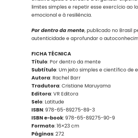
limites simples e repetir esse exercício ao 
emocional e à resiliência.
Por dentro da mente
, publicado no Brasil p
autenticidade e aprofundar o autoconhecim
FICHA TÉCNICA
Título
: Por dentro da mente
Subtítulo
: Um jeito simples e científico d
Autora
: Rachel Barr
Tradutora
: Cristiane Maruyama
Editora
: VR Editora
Selo
: Latitude
ISBN
: 978-65-89275-89-3
ISBN e-book
: 978-65-89275-90-9
Formato
: 16×23 cm
Páginas
: 272