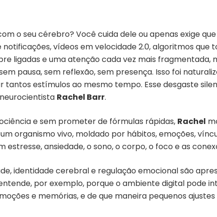
om o seu cérebro? Você cuida dele ou apenas exige que 
notificações, vídeos em velocidade 2.0, algoritmos qu
pre ligadas e uma atenção cada vez mais fragmentada,
 sem pausa, sem reflexão, sem presença. Isso foi naturali
ar tantos estímulos ao mesmo tempo. Esse desgaste silen
a neurocientista
Rachel Barr
.
ciência e sem prometer de fórmulas rápidas,
Rachel
mo
 um organismo vivo, moldado por hábitos, emoções, víncul
m estresse, ansiedade, o sono, o corpo, o foco e as con
de, identidade cerebral e regulação emocional são apr
 entende, por exemplo, porque o ambiente digital pode in
oções e memórias, e de que maneira pequenos ajustes