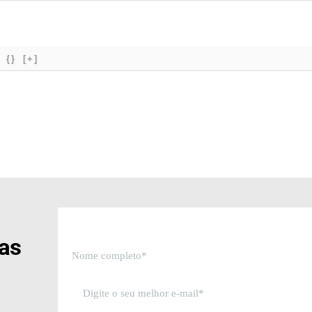
{}
[+]
sas