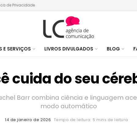
tica de Privacidade
 E SERVIÇOS
LIVROS DIVULGADOS
BLOG
F
ê cuida do seu cére
 Rachel Barr combina ciência e linguagem ace
modo automático
14 de janeiro de 2026
Tempo de leitura: 5 mins de leitura