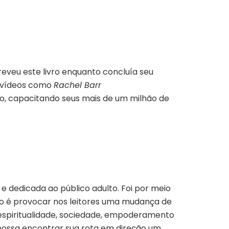
veu este livro enquanto concluía seu
s vídeos como
Rachel Barr
ro, capacitando seus mais de um milhão de
e dedicada ao público adulto. Foi por meio
são é provocar nos leitores uma mudança de
, espiritualidade, sociedade, empoderamento
 possa encontrar sua rota em direção um