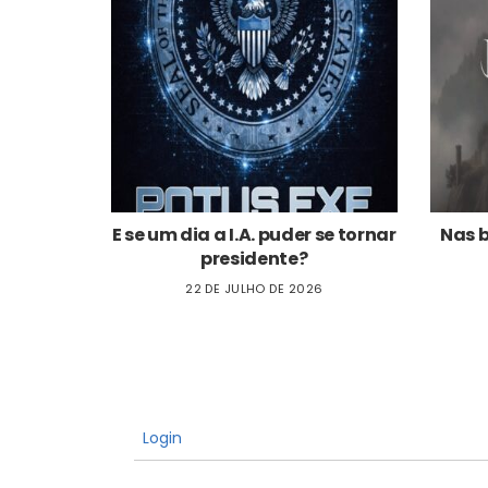
E se um dia a I.A. puder se tornar
Nas 
presidente?
22 DE JULHO DE 2026
Login