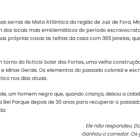
nas serras de Mata Atlântica da região de Juiz de Fora, M
um dos locais mais emblemáticos do período escravocrat
s próprias coxas as telhas da casa com 365 janelas, que 
m torno do fictício Solar dos Fortes, uma velha construç
lo e Minas Gerais. Os elementos do passado colonial e esc
ico nos dias atuais.
nde, um homem negro que, quando criança, deixou a cidad
a a Bel Parque depois de 30 anos para recuperar o passad
da.
Ele não respondeu. Da
Ganhou o corredor. Os 