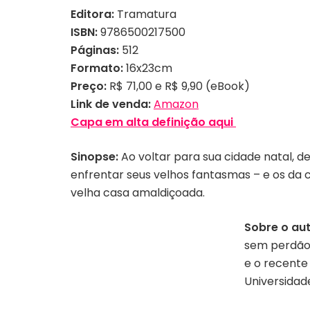
Editora:
Tramatura
ISBN:
9786500217500
Páginas:
512
Formato:
16x23cm
Preço:
R$ 71,00 e R$ 9,90 (eBook)
Link de venda:
Amazon
Capa em alta definição aqui
Sinopse:
Ao voltar para sua cidade natal, de
enfrentar seus velhos fantasmas – e os da
velha casa amaldiçoada.
Sobre o aut
sem perdão” 
e o recente
Universidade