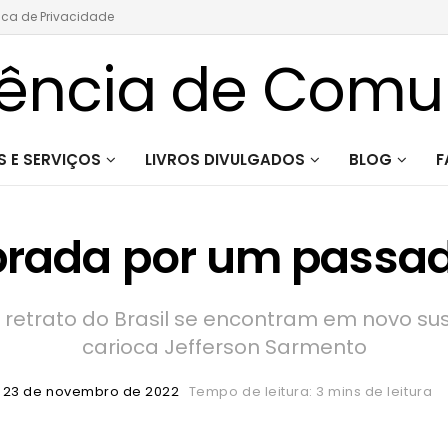
tica de Privacidade
 E SERVIÇOS
LIVROS DIVULGADOS
BLOG
F
rada por um passad
m retrato do Brasil se encontram em novo su
carioca Jefferson Sarmento
23 de novembro de 2022
Tempo de leitura: 3 mins de leitura