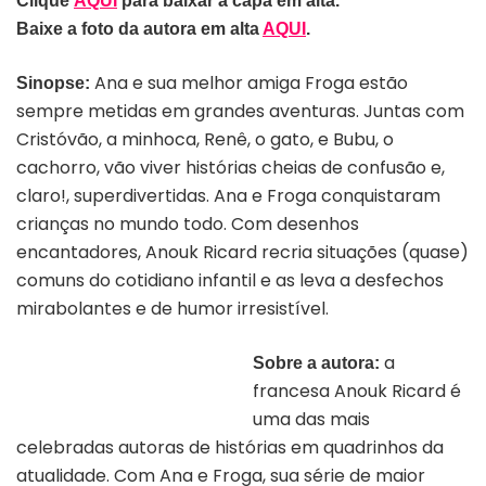
Clique
AQUI
para baixar a capa em alta.
Baixe a foto da autora em alta
AQUI
.
Ana e sua melhor amiga Froga estão
Sinopse:
sempre metidas em grandes aventuras. Juntas com
Cristóvão, a minhoca, Renê, o gato, e Bubu, o
cachorro, vão viver histórias cheias de confusão e,
claro!, superdivertidas. Ana e Froga conquistaram
crianças no mundo todo. Com desenhos
encantadores, Anouk Ricard recria situações (quase)
comuns do cotidiano infantil e as leva a desfechos
mirabolantes e de humor irresistível.
a
Sobre a autora:
francesa Anouk Ricard é
Autora Anouk Ricard | Divulgação
uma das mais
celebradas autoras de histórias em quadrinhos da
atualidade. Com Ana e Froga, sua série de maior