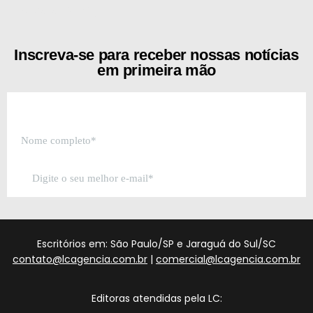
[the_ad id="21159"]
Inscreva-se para receber nossas notícias
em primeira mão
Escritórios em: São Paulo/SP e Jaraguá do Sul/SC
contato@lcagencia.com.br
|
comercial@lcagencia.com.br
Editoras atendidas pela LC: