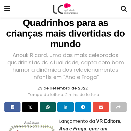
Quadrinhos para as
crianças mais divertidas do
mundo
Anouk Ricard, uma das mais celebradas
quadrinistas da atualidade, capta com bom
humor a dinâmica dos relacionamentos
infantis em “Ana e Froga”
23 de setembro de 2022
Tempo de leitura: 2 mins de leitura
Lançamento da
,
VR Editora
Ana e Froga: quer um