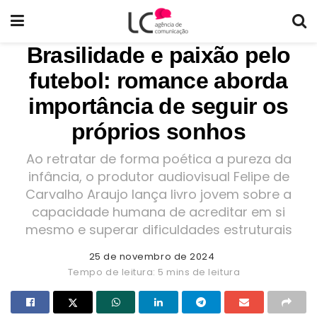
Brasilidade e paixão pelo
futebol: romance aborda
importância de seguir os
próprios sonhos
Ao retratar de forma poética a pureza da
infância, o produtor audiovisual Felipe de
Carvalho Araujo lança livro jovem sobre a
capacidade humana de acreditar em si
mesmo e superar dificuldades estruturais
25 de novembro de 2024
Tempo de leitura: 5 mins de leitura